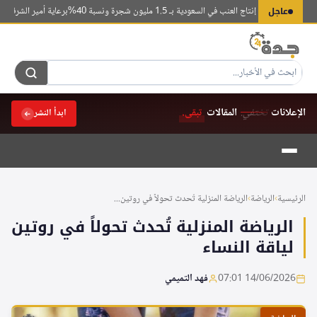
لتجاوز
عاجل
صدر قائمة إنتاج العنب في السعودية بـ 1.5 مليون شجرة ونسبة 40%
برعاية أمير الشرقية.. ان
لى
لمحتوى
الإعلانات
تختفي.
المقالات
تبقى.
ابدأ النشر
الرئيسية
›
الرياضة
›
الرياضة المنزلية تُحدث تحولاً في روتين...
الرياضة المنزلية تُحدث تحولاً في روتين
لياقة النساء
14/06/2026 07:01
فهد التميمي