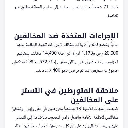
ضبط 71 شخصاً حاولوا عبور الحدود إلى خارج المملكة بطرق غير
نظامية.
الإجراءات المتخذة ضد المخالفين
حالياً يخضع 21,600 وافد مخالف لإجراءات تنفيذ الأنظمة، منهم
20,500 رجل و1,173 امرأة. تم إحالة 14,400 مخالف لبعثاتهم
الدبلوماسية للحصول على وثائق سفر، وإحالة 572 مخالفاً لاستكمال
حجوزات سفرهم. كما تم ترحيل نحو 7,400 مخالف.
ملاحقة المتورطين في التستر
على المخالفين
ضبطت الجهات الأمنية 13 شخصاً متورطين في نقل وإيواء وتشغيل
مخالفين لأنظمة الإقامة والعمل وأمن الحدود، بالإضافة إلى التستر
عليهم. وشددت الوزارة على أن كل من يسهل دخول مخالفين لنظام