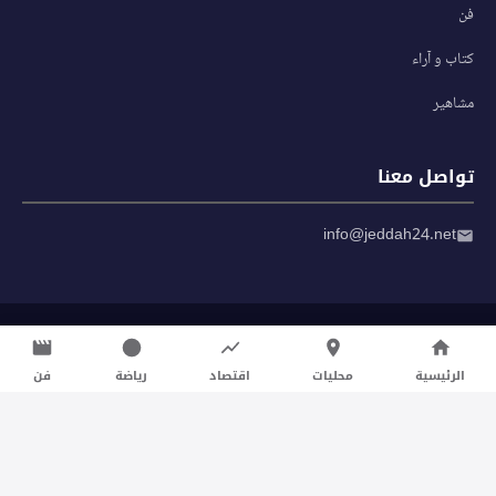
فن
كتاب و آراء
مشاهير
تواصل معنا
info@jeddah24.net
© 2026 صحيفة جدة 24 — جميع الحقوق محفوظة
سياسة الخصوصية
|
شروط الاستخدام
الرئيسية
محليات
اقتصاد
رياضة
فن
تواصل معنا لنشر الأخبار عبر شبكتنا الإعلامية وانشر مقالك خلال
دقائق
نشر مقال