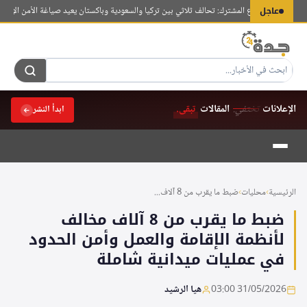
لتجاوز
عاجل
قية مكة للدفاع المشترك: تحالف ثلاثي بين تركيا والسعودية وباكستان يعيد صياغة الأمن الإقليمي
مصو
لى
لمحتوى
الإعلانات
تختفي.
المقالات
تبقى.
ابدأ النشر
الرئيسية
›
محليات
›
ضبط ما يقرب من 8 آلاف...
ضبط ما يقرب من 8 آلاف مخالف
لأنظمة الإقامة والعمل وأمن الحدود
في عمليات ميدانية شاملة
31/05/2026 03:00
هيا الرشيد