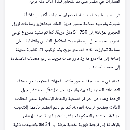
المسارات في مشعر منى بما يتجاوز 103 آلاف متر مربع.
في إطار مبادرة السعودية الخضراء، تم زراعة أكثر من 60 ألف
شجرة، وتوسيع مساحة محور طريق الملك عبدالعزيز وساحات نزول
الحجاج بمزدلفة إلى 51,750 مترًا مربعًا. كما تم تنفيذ مشروع نوعي
لتطوير محيط جبل الرحمة، حيث استُكمل التظليل والتلطيف على
مساحة تجاوزت 392 ألف متر مربع، وتم تركيب 21 نافورة حديثة،
إضافة إلى 42 مروحة رذاذ ووحدات تبريد، ما رفع معدلات الاستفادة
إلى خمسة أضعاف.
تتوفر في ساحة عرفة حضور مكثف للجهات الحكومية من مختلف
القطاعات الأمنية والطبية والبلدية؛ حيث يُشغَّل مستشفى جبل
الرحمة وعدد من المراكز الصحية والنقاط الإسعافية لتلقي الحالات
الطارئة وتقديم الرعاية الفورية. كما تم دعم المشعر بأنظمة إلكترونية
لمراقبة الحشود والتحكم بالحركة، وتوفير فرق توعية وإرشاد،
بالإضافة إلى ترجمة فورية لخطبة عرفة إلى 34 لغة وتطبيقات ذكية