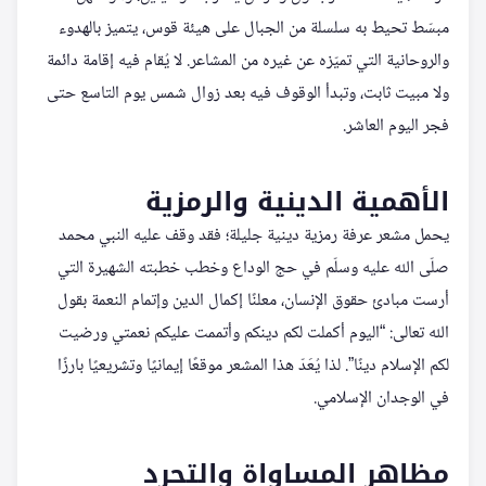
مبسّط تحيط به سلسلة من الجبال على هيئة قوس، يتميز بالهدوء
والروحانية التي تميّزه عن غيره من المشاعر. لا يُقام فيه إقامة دائمة
ولا مبيت ثابت، وتبدأ الوقوف فيه بعد زوال شمس يوم التاسع حتى
فجر اليوم العاشر.
الأهمية الدينية والرمزية
يحمل مشعر عرفة رمزية دينية جليلة؛ فقد وقف عليه النبي محمد
صلّى الله عليه وسلّم في حج الوداع وخطب خطبته الشهيرة التي
أرست مبادئ حقوق الإنسان، معلنًا إكمال الدين وإتمام النعمة بقول
الله تعالى: “اليوم أكملت لكم دينكم وأتممت عليكم نعمتي ورضيت
لكم الإسلام دينًا”. لذا يُعَدّ هذا المشعر موقعًا إيمانيًا وتشريعيًا بارزًا
في الوجدان الإسلامي.
مظاهر المساواة والتجرد