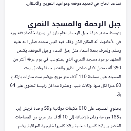
تساعد الحاج في تحديد موقعه ومواعيد التفويج والانتقال.
جبل الرحمة والمسجد النمري
يتوسط مشعر عرفة جبل الرحمة، معلم بارز ذي رمزية خاصة؛ فقد ورد
في الأحاديث أنه المكان الذي وقف فيه النبي محمد صلّى الله عليه
وسلّم، ويُعرف بعدة أسماء مثل جبل الدعاء وجبل الموقف. يكتمل
المشهد بوجود مسجد النمري، الذي يستوعب في يوم عرفة أكثر من
350 ألف مصلٍ لأداء صلاتي الظهر والعصر جمعًا وقصرًا. يمتد
المسجد على مساحة 110 آلاف متر مربع، ويضم ست منارات بارتفاع
60 مترًا لكل منها، وثلاث قبب، وعشرة مداخل رئيسة تحتوي على 64
بابًا.
يحتوي المسجد على 610 مكيفات دولابية و59 وحدة فريش إير،
و185 مروحة رذاذ، بالإضافة إلى 10 آلاف متر مربع من المساحات
الخضراء، و37 كاميرا داخلية و35 كاميرا خارجية للمراقبة. يضم