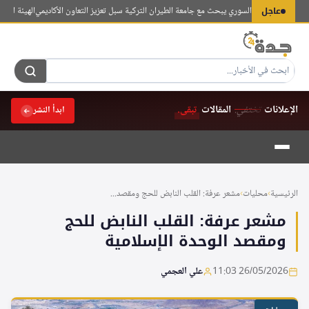
لتجاوز
عاجل
التعليم العالي السوري يبحث مع جامعة الطيران التركية سبل تعزيز التعاون الأكاديمي
الهيئة العربية للاستثمار 
لى
لمحتوى
الإعلانات
تختفي.
المقالات
تبقى.
ابدأ النشر
الرئيسية
›
محليات
›
مشعر عرفة: القلب النابض للحج ومقصد...
مشعر عرفة: القلب النابض للحج
ومقصد الوحدة الإسلامية
26/05/2026 11:03
علي العجمي