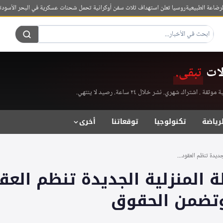
ة الطبيعية
روسيا تعلن استهداف ثلاث سفن أوكرانية تحمل شحنات عسكرية في البحر الأسود
تركيا و
لات
تبقى.
راك شهري. نشر خلال ٢٤ ساعة. رصيد لا ينتهي.
لرياضة
تكنولوجيا
توقعاتنا
أخرى
جديدة تنظم العقود...
لة المنزلية الجديدة تنظم العق
وتضمن الحقوق