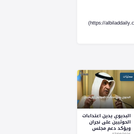
محليات
البديوي يدين اعتداءات
الحوثيين على نجران
ويؤكد دعم مجلس