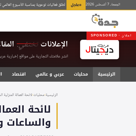
لتجاوز
الجمعة، 7 أغسطس 2026
عاجل
وزارة الداخلية تُطلق فعاليات توعوية بمناسبة الأسبوع العالمي للرضاع
لى
لمحتوى
اعلان · SPONSORED
الإعلانات
تختفي.
المقا
انشر علامتك التجارية على مواقع إخبارية عربية موثقة . اشت
الرئيسية
محليات
عربي و عالمي
اقتصاد
ا
الرئيسية
›
محليات
›
لائحة العمالة المنزلية ال
لائحة العما
والساعات 