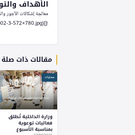
الأهداف والتواف
معالجة إشكالات الأجور وال
![](https://albiladdaily.com/wp-content/uploads/2026/05/6331_BLD_24-05-2026_p02-3-572×780.jpg)
مقالات ذات صلة
محليات
وزارة الداخلية تُطلق
فعاليات توعوية
بمناسبة الأسبوع