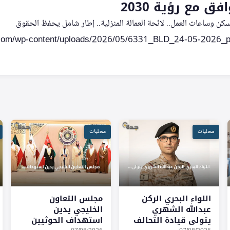
ق مع رؤية 2030
سكن وساعات العمل.. لائحة العمالة المنزلية.. إطار شامل يحفظ الحقوق
محليات
محليات
اللواء البحري الركن
مجلس التعاون
عبدالله الشهري
الخليجي يدين
يتولى قيادة التحالف
استهداف الحوثيين