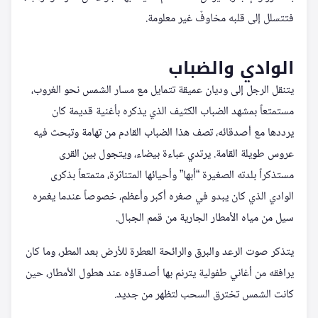
فتتسلل إلى قلبه مخاوفٌ غير معلومة.
الوادي والضباب
يتنقل الرجل إلى وديان عميقة تتمايل مع مسار الشمس نحو الغروب،
مستمتعاً بمشهد الضباب الكثيف الذي يذكره بأغنية قديمة كان
يرددها مع أصدقائه، تصف هذا الضباب القادم من تهامة وتبحث فيه
عروس طويلة القامة. يرتدي عباءة بيضاء، ويتجول بين القرى
مستذكراً بلدته الصغيرة “أبها” وأحيائها المتناثرة، متمتعاً بذكرى
الوادي الذي كان يبدو في صغره أكبر وأعظم، خصوصاً عندما يغمره
سيل من مياه الأمطار الجارية من قمم الجبال.
يتذكر صوت الرعد والبرق والرائحة العطرة للأرض بعد المطر، وما كان
يرافقه من أغاني طفولية يترنم بها أصدقاؤه عند هطول الأمطار، حين
كانت الشمس تخترق السحب لتظهر من جديد.