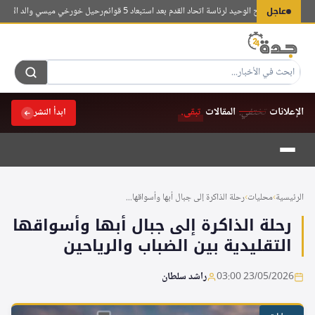
لتجاوز
عاجل
رزيزاء المرشح الوحيد لرئاسة اتحاد القدم بعد استبعاد 5 قوائم
رحيل خورخي ميسي والد الأسطورة الأرجنت
لى
لمحتوى
الإعلانات
تختفي.
المقالات
تبقى.
ابدأ النشر
الرئيسية
›
محليات
›
رحلة الذاكرة إلى جبال أبها وأسواقها...
رحلة الذاكرة إلى جبال أبها وأسواقها
التقليدية بين الضباب والرياحين
23/05/2026 03:00
راشد سلطان