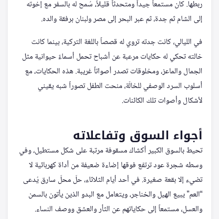
ربطها. كان مستمعاً جيداً ومتحدثاً قليلاً، سُمح له بالسفر مع إخوته
إلى الشام ثم جدة، ثم عبر البحر إلى مصر ولبنان برفقة والده.
في الليالي، كانت جدته تروي له قصصاً باللغة التركية، بينما كانت
خالته تحكي له حكايات مرعبة عن أشباح تحمل أسماءً حيوانية مثل
الجمال والماعز، ومخلوقات تصدر أصواتاً غريبة. هذه الحكايات، مع
أسلوب السرد الوصفي للخالّة، منحت الطفل تصوراً شبه يقيني
لأشكال وأصوات تلك الكائنات.
أجواء السوق وتفاعلاته
تحيط بالسوق الكبير أكشاك مسقوفة مرتبة على شكل مستطيل، وفي
وسطه شجرة عود ترتفع فوقها إضاءة ضعيفة من أداة كهربائية لا
تضيء إلا بقعة صغيرة. في أحد أيام الثلاثاء، حلّ محلّ سارق يُدعى
“العم” يبيع الهيل والخناجر، ويتعامل مع البدو الذين يأتون بالسمن
والعسل، مستمعاً إلى حكاياتهم عن الثأر والعشق ووصف النساء.