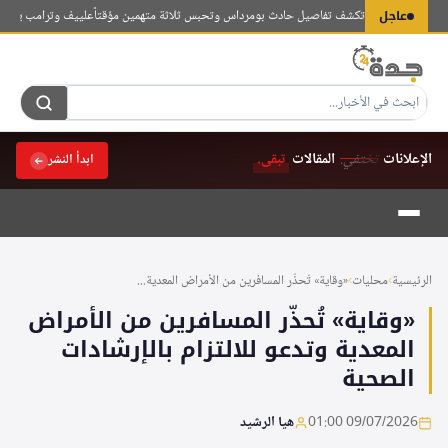
لتجاوز
عاجل
يابة الجزائرية تكشف تفاصيل حادث بومرداس وتحبس ثلاثة متهمين مؤقتاً
علييف وترامب يتبادلان ال
لى
لمحتوى
الإعلانات
تختفي.
المقالات
تبقى.
ابدأ النشر
الرئيسية
›
محليات
›
«وقاية» تُحذّر المسافرين من الأمراض المعدية...
«وقاية» تُحذّر المسافرين من الأمراض
المعدية وتدعو للالتزام بالإرشادات
الصحية
09/07/2026 01:00
هيا الرشيد