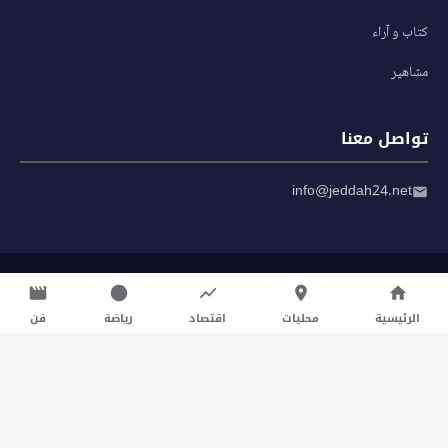
كتاب و آراء
مشاهير
تواصل معنا
info@jeddah24.net
© 2026 صحيفة جدة 24 — جميع الحقوق محفوظة
سياسة الخصوصية
|
شروط الاستخدام
الرئيسية
محليات
اقتصاد
رياضة
فن
تواصل معنا لنشر الأخبار عبر شبكتنا الإعلامية وانشر مقالك خلال
دقائق
نشر مقال