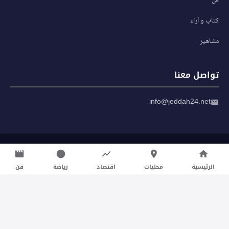
فن
كتاب و آراء
مشاهير
تواصل معنا
info@jeddah24.net
© 2026 صحيفة جدة 24 — جميع الحقوق محفوظة
سياسة الخصوصية
|
شروط الاستخدام
الرئيسية
محليات
اقتصاد
رياضة
فن
تواصل معنا لنشر الأخبار عبر شبكتنا الإعلامية وانشر مقالك خلال
دقائق
نشر مقال