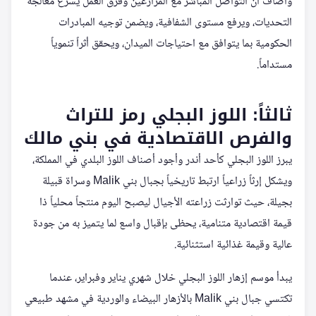
وأضاف أن التواصل المباشر مع المزارعين وفرق العمل يسرّع معالجة
التحديات، ويرفع مستوى الشفافية، ويضمن توجيه المبادرات
الحكومية بما يتوافق مع احتياجات الميدان، ويحقق أثراً تنموياً
مستداماً.
ثالثاً: اللوز البجلي رمز للتراث
والفرص الاقتصادية في بني مالك
يبرز اللوز البجلي كأحد أندر وأجود أصناف اللوز البلدي في المملكة،
ويشكل إرثاً زراعياً ارتبط تاريخياً بجبال بني Malik وسراة قبيلة
بجيلة، حيث توارثت زراعته الأجيال ليصبح اليوم منتجاً محلياً ذا
قيمة اقتصادية متنامية، يحظى بإقبال واسع لما يتميز به من جودة
عالية وقيمة غذائية استثنائية.
يبدأ موسم إزهار اللوز البجلي خلال شهري يناير وفبراير، عندما
تكتسي جبال بني Malik بالأزهار البيضاء والوردية في مشهد طبيعي