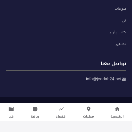
منوعات
فن
كتاب و آراء
مشاهير
تواصل معنا
info@jeddah24.net
© 2026 صحيفة جدة 24 — جميع الحقوق محفوظة
سياسة الخصوصية
|
شروط الاستخدام
الرئيسية
محليات
اقتصاد
رياضة
فن
تواصل معنا لنشر الأخبار عبر شبكتنا الإعلامية وانشر مقالك خلال