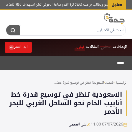
لتجاوز
عاجل
و يندد بإنفانتينو ويطالب برحيله لإنقاذ كرة القدم
جماعة الحوثي تعلن استهداف ناقلة نفط سعودية ج
لى
لمحتوى
الإعلانات
تختفي.
المقالات
تبقى.
ابدأ النشر
الرئيسية
›
اقتصاد
›
السعودية تنظر في توسيع قدرة خط...
السعودية تنظر في توسيع قدرة خط
أنابيب الخام نحو الساحل الغربي للبحر
الأحمر
07/07/2026 11:00
علي العجمي