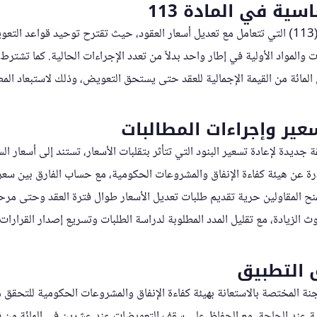
سية في المادة 113
تركز التعديلات على المادة (113) التي تتعامل مع تعديل أسعار العقود، حيث تقترح توحيد ق
 والمواد الأولية في إطار واحد بدلاً من تعدد الإجراءات الحالية. كما تشترط 
المائة من القيمة الإجمالية للعقد حتى يستحق التعويض، وذلك لاستبعاد المطا
سعير وإجراءات المطالبات
جديدة لإعادة تسعير البنود التي تتأثر بتقلبات الأسعار، تستند إلى أسعار ال
رة عن هيئة كفاءة الإنفاق والمشروعات الحكومية، مع حساب الفارق بين سع
منح المقاولين حرية تقديم طلبات تعديل الأسعار طوال فترة العقد وحتى مرحلة 
 الزيادة، مع تقليل المدد المطلوبة لدراسة الطلبات وتسريع إصدار القرارات.
 التطبيق
نة المختصة بالاستعانة بهيئة كفاءة الإنفاق والمشروعات الحكومية للتحقق م
 عند الحاجة، مع الحفاظ على سقف التعويضات عند عشرين في المائة من قيم