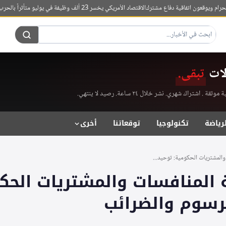
ويوقعون اتفاقية دفاع مشترك
الاقتصاد الأمريكي يخسر 23 ألف وظيفة في يوليو متأثراً بالحرب على إيران
لات
تبقى.
راك شهري. نشر خلال ٢٤ ساعة. رصيد لا ينتهي.
لرياضة
تكنولوجيا
توقعاتنا
أخرى
والمشتريات الحكومية: توحيد...
 المنافسات والمشتريات الحك
رسوم والضرائب