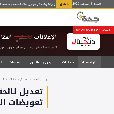
لتجاوز
السبت، 8 أغسطس 2026
عاجل
قادة السعودية وتركيا وباكستان يؤدون صلاة الجمعة بالمسجد الحرام 
لى
لمحتوى
اعلان · SPONSORED
الإعلانات
تختفي.
المقا
انشر علامتك التجارية على مواقع إخبارية عربية موثقة . اشت
الرئيسية
محليات
عربي و عالمي
اقتصاد
ا
الرئيسية
›
محليات
›
تعديل لائحة المنافسات 
تعديل لائحة
تعويضات ال