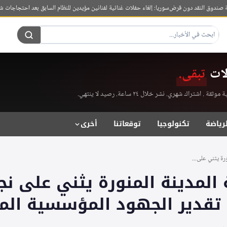
دوق النقد دون قرض
سوريا: إلغاء حفلات غنائية لفنانين مؤيدين للنظام السابق بعد احتجاجات شعبية
م
لات
تبقى.
راك شهري. نشر خلال ٢٤ ساعة. رصيد لا ينتهي.
لرياضة
تكنولوجيا
توقعاتنا
أخرى
رة يثني على...
 المدينة المنورة يثني على ن
 تقدير الجهود المؤسسية المت