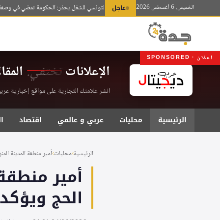
لتجاوز
الخميس، 6 أغسطس 2026
عاجل
الاتحاد العام التونسي للشغل يحذر: الحكومة تمضي في وصفة صن
لى
لمحتوى
اعلان · SPONSORED
الإعلانات
تختفي.
المقا
انشر علامتك التجارية على مواقع إخبارية عربية موثقة . اشت
الرئيسية
محليات
عربي و عالمي
اقتصاد
ا
الرئيسية
›
محليات
›
أمير منطقة المدينة المنو
أمير منطقة
الحج ويؤكد