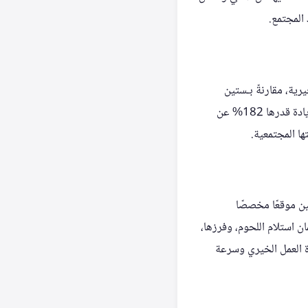
 المجتمع.
يرية، مقارنةً بـستين
جمعية خيرية من القطاع غير الربحي في العام الماضي. كما ارتفع عدد المتطوعين إلى ألفين متطوع، بزيادة قدرها 182% عن
ين موقعًا مخصصًا
ن استلام اللحوم، وفرزها،
ءة العمل الخيري وسرعة