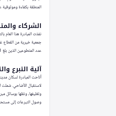
المنطقة بكفاءة وموثوقية عا
الشركاء والم
نفذت المبادرة هذا العام بال
عدد المتطوعين الذين بلغ 711 متطوعًا في العام السابق، ما يعكس توسع نطاق أثر المبادرة واتساع شبكتها المجتمعية.
آلية التبرع وال
أتاحت المبادرة لسكان مدين
لاستقبال الأضاحي. شملت الم
وتغليفها، ونقلها بوسائل م
وصول التبرعات إلى مستحقي