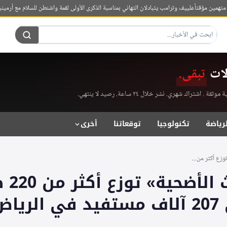
 مؤقتاً
علييف وترامب يتبادلان التهاني بمناسبة الذكرى الأولى لقمة واشنطن للسلام مع أرمينيا
اليم
لات
تبقى.
راك شهري. نشر خلال ٢٤ ساعة. رصيد لا ينتهي.
لرياضة
تكنولوجيا
توقعاتنا
أخرى
وزع أكثر من...
مبادرة 
ياض