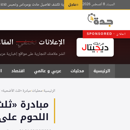
لتجاوز
السبت، 8 أغسطس 2026
عاجل
النيابة الجزائرية تكشف تفاصيل حادث بومرداس وتحبس ثلاثة متهمين
لى
لمحتوى
اعلان · SPONSORED
الإعلانات
تختفي.
المقا
انشر علامتك التجارية على مواقع إخبارية عربية موثقة . اشت
الرئيسية
محليات
عربي و عالمي
اقتصاد
ا
الرئيسية
›
محليات
›
مبادرة «ثلث الأضحية» ت
اللحوم على 207 آلاف مستفيد في الر