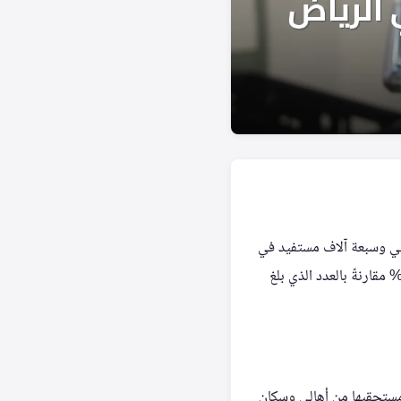
تي وسبعة آلاف مستفيد في
طقة الرياض خلال موسم عيد الأضحى لعام 1447هـ. وقد سجلت المبادرة ارتفاعاً ملحوظاً بنسبة 48% مقارنةً بالعدد الذي بلغ
ق، حيث تم توزيعها على مستحقيها من أهالي وسكان