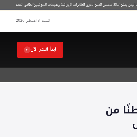
ن يثمّن إدانة مجلس الأمن لخرق الطائرات الإيرانية وهجمات الحوثيين
انطلاق التصفيات الختامية لمسابقة ا
السبت، 8 أغسطس 2026
ابدأ النشر الآن
«ثلث الأضحية» توزع أكثر من 220 طنًا من