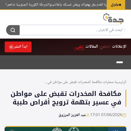
لتجاوز
عاجل
تحاد الدولي لكرة القدم يقر بهفواته ويعلن تمسكه بإنفانتينو
الشرطة الكورية الجنوبية تداهم المقر ا
لى
لمحتوى
الإعلانات
تختفي.
المقالات
تبقى.
ابدأ النشر
الرئيسية
›
محليات
›
مكافحة المخدرات تقبض على مواطن في...
مكافحة المخدرات تقبض على مواطن
في عسير بتهمة ترويج أقراص طبية
01/06/2026 17:01
عبد العزيز المرزوق