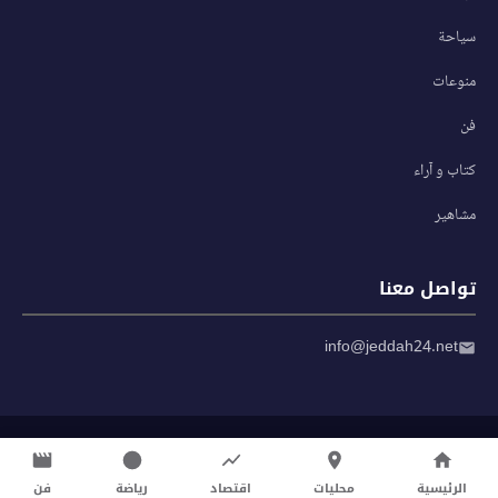
سياحة
منوعات
فن
كتاب و آراء
مشاهير
تواصل معنا
info@jeddah24.net
© 2026 صحيفة جدة 24 — جميع الحقوق محفوظة
سياسة الخصوصية
|
شروط الاستخدام
الرئيسية
محليات
اقتصاد
رياضة
فن