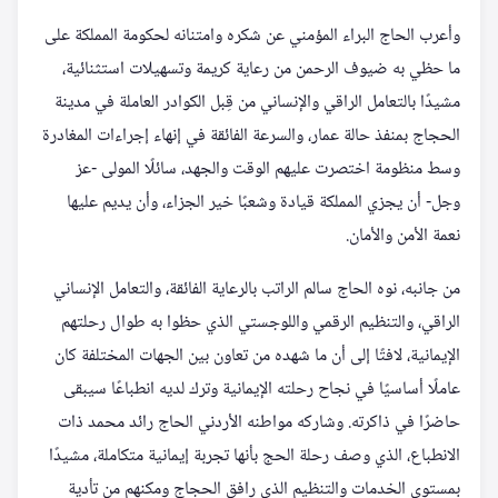
وأعرب الحاج البراء المؤمني عن شكره وامتنانه لحكومة المملكة على
ما حظي به ضيوف الرحمن من رعاية كريمة وتسهيلات استثنائية،
مشيدًا بالتعامل الراقي والإنساني من قِبل الكوادر العاملة في مدينة
الحجاج بمنفذ حالة عمار، والسرعة الفائقة في إنهاء إجراءات المغادرة
وسط منظومة اختصرت عليهم الوقت والجهد، سائلًا المولى -عز
وجل- أن يجزي المملكة قيادة وشعبًا خير الجزاء، وأن يديم عليها
نعمة الأمن والأمان.
من جانبه، نوه الحاج سالم الراتب بالرعاية الفائقة، والتعامل الإنساني
الراقي، والتنظيم الرقمي واللوجستي الذي حظوا به طوال رحلتهم
الإيمانية، لافتًا إلى أن ما شهده من تعاون بين الجهات المختلفة كان
عاملًا أساسيًا في نجاح رحلته الإيمانية وترك لديه انطباعًا سيبقى
حاضرًا في ذاكرته. وشاركه مواطنه الأردني الحاج رائد محمد ذات
الانطباع، الذي وصف رحلة الحج بأنها تجربة إيمانية متكاملة، مشيدًا
بمستوى الخدمات والتنظيم الذي رافق الحجاج ومكنهم من تأدية