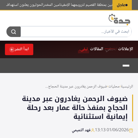
لتجاوز
عاجل
بض على مواطنين بمنطقة القصيم لترويجهما الإمفيتامين المخدر
الحوثيون يعلنون استهداف معسكر 
لى
لمحتوى
الإعلانات
تختفي.
المقالات
تبقى.
ابدأ النشر
الرئيسية
›
محليات
›
ضيوف الرحمن يغادرون عبر مدينة الحجاج...
ضيوف الرحمن يغادرون عبر مدينة
الحجاج بمنفذ حالة عمار بعد رحلة
إيمانية استثنائية
01/06/2026 13:13
فهد التميمي