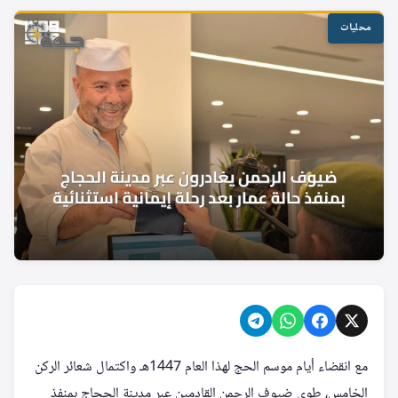
محليات
مع انقضاء أيام موسم الحج لهذا العام 1447هـ واكتمال شعائر الركن
الخامس، طوى ضيوف الرحمن القادمين عبر مدينة الحجاج بمنفذ