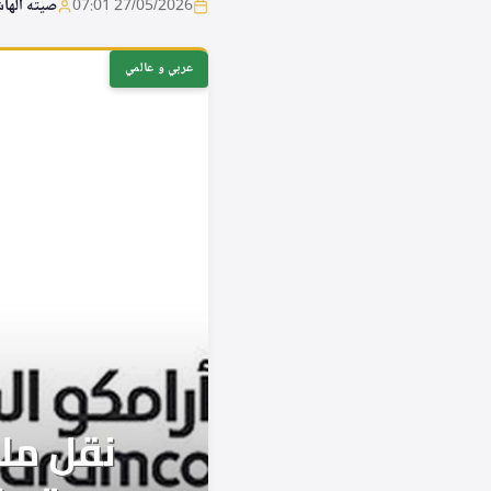
27/05/2026 07:01
صيته الها
عربي و عالمي