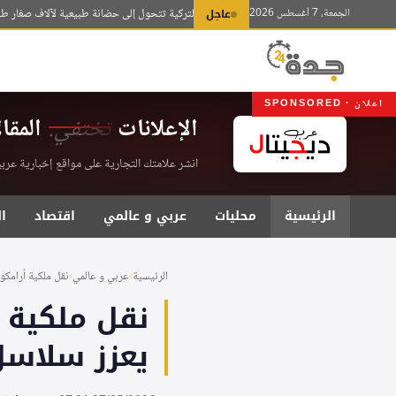
لتجاوز
الجمعة، 7 أغسطس 2026
عاجل
بحيرة الملح التركية تتحول إلى حضانة طبيعية لآلاف صغار طيور ال
لى
لمحتوى
اعلان · SPONSORED
الإعلانات
تختفي.
المقا
انشر علامتك التجارية على مواقع إخبارية عربية موثقة . اشت
الرئيسية
محليات
عربي و عالمي
اقتصاد
ا
الرئيسية
›
عربي و عالمي
›
نقل ملكية أرامكو
نقل ملكية 
يعزز سلاسل 