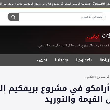
فلامينغو
17 قتيلاً من الجيش اليمني في هجوم صاروخي وجوي للحوثيين
تونس: حريق جبل الناظور ي
لات
تبقى.
راك شهري. نشر خلال ٢٤ ساعة. رصيد لا ينتهي.
لرياضة
تكنولوجيا
توقعاتنا
أخرى
 في مشروع بريفكيم...
أرامكو في مشروع بريفكيم إل
القيمة والتوريد