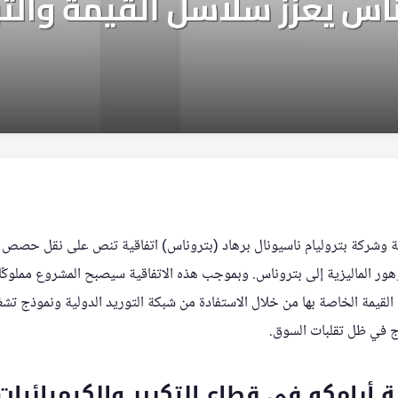
ة وشركة بتروليام ناسيونال برهاد (بتروناس) اتفاقية تنص على نقل حصص
وهور الماليزية إلى بتروناس. وبموجب هذه الاتفاقية سيصبح المشروع مملوكًا
لقيمة الخاصة بها من خلال الاستفادة من شبكة التوريد الدولية ونموذج تش
ج في ظل تقلبات السوق.
 أرامكو في قطاع التكرير والكيميائيات