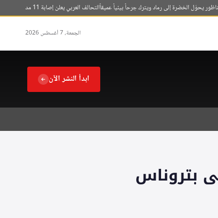
حوّل الخضرة إلى رماد ويترك جرحاً بيئياً عميقاً
التحالف العربي يعلن إصابة 11 مدنياً بينهم 7 سعوديين في هجمات حوثية على نجران
الجمعة، 7 أغسطس 2026
ابدأ النشر الآن
ى بتروناس