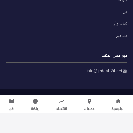
منوعات
فن
كتاب و آراء
مشاهير
تواصل معنا
info@jeddah24.net
© 2026 صحيفة جدة 24 — جميع الحقوق محفوظة
سياسة الخصوصية
|
شروط الاستخدام
الرئيسية
محليات
اقتصاد
رياضة
فن
تواصل معنا لنشر الأخبار عبر شبكتنا الإعلامية وانشر مقالك خلال
دقائق