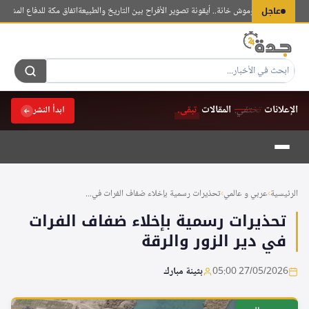
لتجاوز
عاجل
عة قوف في غوموش خانة.. أيقونة تصوير الأفراح بين التاريخ والطبيعة
اتفاق مكة للدفاع المشترك بين
لى
لمحتوى
الإعلانات
تختفي.
المقالات
تبقى.
ابدأ النشر
الرئيسية
›
عربي و عالمي
›
تحذيرات رسمية بإخلاء ضفاف الفرات في...
تحذيرات رسمية بإخلاء ضفاف الفرات
في دير الزور والرقة
27/05/2026 05:00
بثينة مبارك