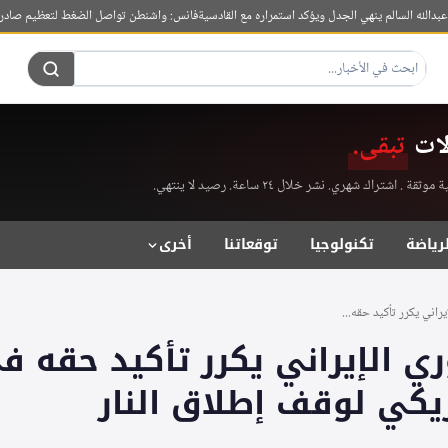
له السالم ينهي الجدل ويؤكد استمراره مع القادسية
فانس: واشنطن تواصل الضغط لتعظيم صادرات النف
لات
تبقى.
راك شهري. نشر خلال ٢٤ ساعة. رصيد لا ينتهي.
لرياضة
تكنولوجيا
توقعاتنا
أخرى
راني يكرر تأكيد حقه...
ي الإيراني يكرر تأكيد حقه ف
يكي لوقف إطلاق النار