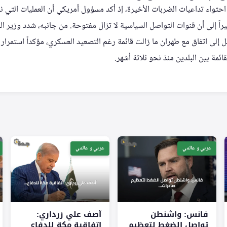
 احتواء تداعيات الضربات الأخيرة، إذ أكد مسؤول أمريكي أن العمليات التي 
يراً إلى أن قنوات التواصل السياسية لا تزال مفتوحة. من جانبه، شدد وزير ا
لى اتفاق مع طهران ما زالت قائمة رغم التصعيد العسكري، مؤكداً استمرار ال
ائمة بين البلدين منذ نحو ثلاثة أشهر.
عربي و عالمي
عربي و عالمي
فانس: واشنطن
آصف علي زرداري:
تواصل الضغط لتعظيم
اتفاقية مكة للدفاع