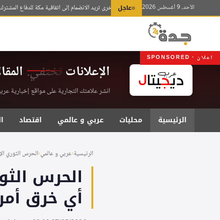
لتجاوز
الأحد، 9 أغسطس 2026
عاجل
فيدان: دول أخرى تريد الانضمام إلى اتفاقية مكة للدفاع المشترك
عبدال
لى
لمحتوى
اعلان · SPONSORED
الإعلانات
تختفي.
المقا
انشر علامتك التجارية على مواقع إخبارية عربية موثقة . اشت
الرئيسية
محليات
عربي و عالمي
اقتصاد
ا
الرئيسية
›
عربي و عالمي
›
الحرس الثوري الإي
الحرس الثور
أي خرق أمر