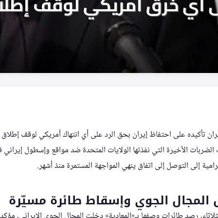
 تأكيده على احتفاظ إيران بحق الرد على أي انتهاك أمريكي لوقف إطلاق ال
الضربات الأخيرة التي نفذتها الولايات المتحدة ضد مواقع وإسطول إيراني ف
رامية إلى التوصل إلى اتفاق ينهي المواجهة المستمرة منذ أشهر.
 المجال الجوي وإسقاط طائرة مسيّرة
لاثاء، رصد طائرات وصفها بـ«المعادية» دخلت المجال الجوي الإيراني، مؤكدا