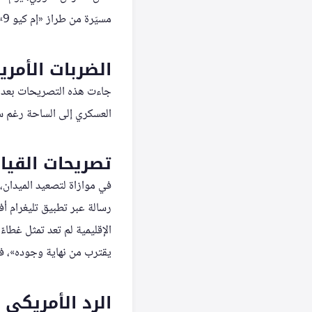
مسيّرة من طراز «إم كيو 9». كما صرح أن النار أطلقت باتجاه مقاتلة عسكرية بعد أن دخلت الأجواء الإيرانية.
الضربات الأمري
جاءت هذه التصريحات بعد سا
العسكري إلى الساحة رغم سر
تصريحات القياد
في موازاة لتصعيد الميدان،
رسالة عبر تطبيق تليغرام أفا
الإقليمية لم تعد تمثل غطاء
يقترب من نهاية وجوده»، في
الرد الأمريكي 