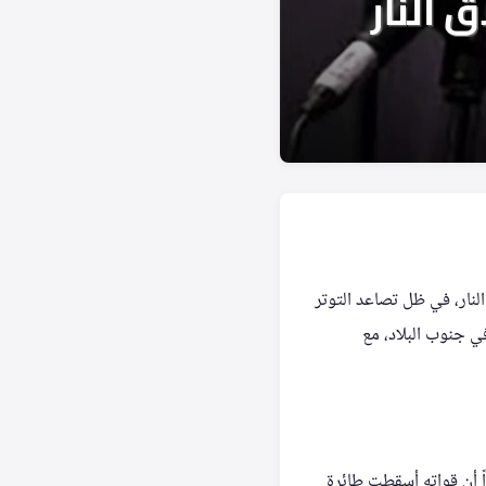
نار، في ظل تصاعد التوتر
ي جنوب البلاد، مع
ً أن قواته أسقطت طائرة