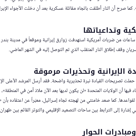
كية وتداعياتها
عات من ضربات أمريكية استهدفت زوارق إيرانية وموقعاً في مدينة بندر عب
يان وقف إطلاق النار المتقلب الذي تم التوصل إليه في الشهر الماضي.
ة الإيرانية وتحذيرات مرموقة
 حملت تصريحات القيادة نبرة تحذيرية واضحة. فقد أرسل المرشد الأعلى الإ
د فيها أن الولايات المتحدة «لن يكون لديها بعد الآن ملاذ آمن في المنطقة»، م
ً لقواعدها. كما صعد خامنئي من لهجته تجاه إسرائيل، معبّراً عن اعتقاده بأن 
 إشارة إلى الترابط بين ساحات التصعيد الإقليمي والتوتر القائم بين طهرا
ومبادرات الحوار