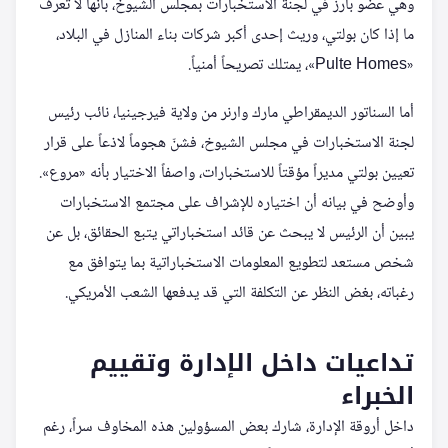
وهي عضو بارز في لجنة الاستخبارات بمجلس الشيوخ، بأنها لا تعرف
ما إذا كان بولتي، وريث إحدى أكبر شركات بناء المنازل في البلاد،
«Pulte Homes»، يمتلك تصريحاً أمنياً.
أما السناتور الديمقراطي مارك وارنر من ولاية فيرجينيا، نائب رئيس
لجنة الاستخبارات في مجلس الشيوخ، فشنّ هجوماً لاذعاً على قرار
تعيين بولتي مديراً مؤقتاً للاستخبارات، واصفاً الاختيار بأنه «مروع».
وأوضح في بيانه أن اختياره للإشراف على مجتمع الاستخبارات
يبين أن الرئيس لا يبحث عن قائد استخباراتي يتبع الحقائق، بل عن
شخص مستعد لتطويع المعلومات الاستخباراتية بما يتوافق مع
رغباته، بغض النظر عن التكلفة التي قد يدفعها الشعب الأمريكي.
تداعيات داخل الإدارة وتقييم
الخبراء
داخل أروقة الإدارة، شارك بعض المسؤولين هذه المخاوف سراً، رغم