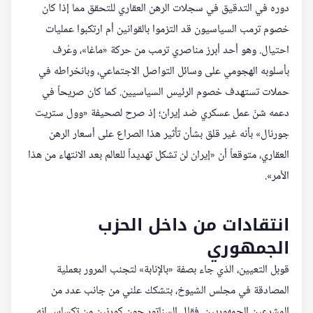
دوره في التدقيق في سجلات الرهن العقاري للتحقق مما إذا كان
خصوم ترمب السياسيون قد التزموا بالقوانين أم ارتكبوا عمليات
احتيال. وهو أحد أبرز مناصري ترمب من حركة «ماغا»، وعُرف
بأسلوبه الهجومي على وسائل التواصل الاجتماعي، وبانخراطه في
حملات تستهدف خصوم الرئيس السياسيين. كما كان صريحاً في
دعمه شنّ عمل عسكري ضد إيران؛ إذ صرح لصحيفة «وول ستريت
جورنال» بأنه غير قلق بشأن تأثير هذا الصراع على أسعار الرهن
العقاري، متوقعاً أن «إيران لن تشكل تهديداً للعالم بعد الانتهاء من هذا
الأمر».
انتقادات من داخل الحزب
الجمهوري
قوبل التعيين، الذي جاء بصفة «بالإنابة» لتجنب المرور بعملية
المصادقة في مجلس الشيوخ، بتشكك علني من جانب عدد من
المشرعين الجمهوريين. فقال السناتور جون كورنين من تكساس إنه