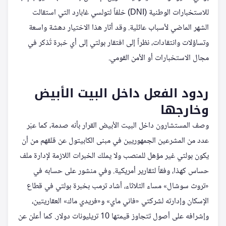
للاستخبارات الوطنية (DNI) خلفاً لتولسي غابارد التي استقالت
الشهر الماضي لأسباب عائلية. وقد أثار هذا الاختيار دهشة واسعة
وتساؤلات وانتقادات، نظراً إلى افتقار بولتي إلى أي خبرة تُذكر في
مجال الاستخبارات أو الأمن القومي.
ردود الفعل داخل البيت الأبيض
وخارجها
وصف المستشارون داخل البيت الأبيض القرار بأنه صدمة، كما عبّر
عدد من المشرعين الجمهوريين في مبنى الكابيتول عن قلقهم من أن
يكون بولتي غير مؤهل للمنصب ولا يملك الخبرات اللازمة لإدارة ملف
حساس كهذا، وفقاً لتقارير أمريكية. وفي منشور على حسابه في
«تروث سوشال» مساء الثلاثاء، أشاد ترمب بخبرة بولتي في قطاع
الإسكان وإدارته لشركتي «فاني ماي» و«فريدي ماك» العقاريتين،
وإشرافه على أصول تتجاوز قيمتها 10 تريليونات دولار. كما أعلن عن