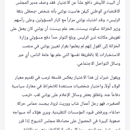
أن البيت الأبيض دافع علناً عن الاختيار. فقد وصف مدير المجلس
الاقتصادي الوطني كيفن هاسيت بولتي بأنه شخص «يحظى بثقة
الرئيس». وقد اشتبك بولتي مراراً مع كبار المسؤولين، وعلى رأسهم
وزير الخزانة سكوت بيسنت، بعد علم بيسنت أن بولتي كان يعمل على
تقويض مكانته لدى الرئيس. وبلغ التوتر حداً دفع مسؤولي وزارة
الخزانة إلى القول إنهم لم يعلموا بقرار تعيين بولتي في منصب
الاستخبارات إلا بالطريقة نفسها التي علم بها عامة الناس، أي عبر
وسائل التواصل الاجتماعي.
ويقول خبراء إن هذا الاختيار يعكس فلسفة ترمب في تقديم معيار
الولاء أولاً، واختيار شخصيات مستعدة للانخراط في معارك سياسية
دفاعاً عنه. وتطلق بعض وسائل الإعلام على بولتي لقب «ترمب
الصغير»، فهو رجل أعمال شاب ووريث ثروة، يجسد حماس حركة
«ماغا»، ويرفض قيود المؤسسات التقليدية. ويرى هؤلاء أنه سيواجه
صعوبة كبيرة في الحصول على مصادقة مجلس الشيوخ إذا قرر
ترمب ترشيحه للمنصب بشكل دائم، لا الاكتفاء بتعيينه بالإنابة.