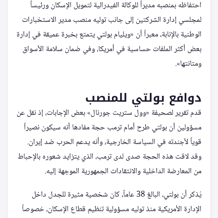
احتفاظه بمنصبه مديراً للوكالة الفيدرالية لتمويل الإسكان ورئيساً
لمجلسي إدارة الشركتين إلى جانب توليه منصب مدير الاستخبارات
الوطنية بالإنابة، معبراً أن «ويليام بولتي يتمتع بخبرة عميقة في إدارة
بعض أكثر الملفات حساسية في أمريكا، وفي ضمان سلامة الأسواق
ومتانتها».
دوافع بولتي للمنصب
قدم تقرير لصحيفة «وول ستريت جورنال» بعض الإجابات، إذ نقل عن
مسؤولين أن بولتي طرح أمام ترمب حجة مفادها أنه سيكون نصيراً
قوياً لأجندته في السياسة الخارجية، وأنه يدعم الحرب ضد إيران.
وقد لاقت هذه الحجة صدى لدى ترمب، الذي يتزايد شعوره بالإحباط
من المعارضة الداخلية والانتقادات الجمهورية الموجهة إليه.
يُذكر أن بولتي، البالغ 38 عاماً، كان شخصية مثيرة للجدل داخل
الإدارة الأمريكية منذ توليه مسؤولية تنظيم قطاع الإسكان، خصوصاً