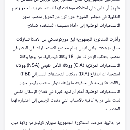
«لم يرَ أي دليل على امتلاكه مؤهلات لهذا المنصب»، بينما حذّر زعيم
الأغلبية في مجلس الشيوخ جون ثون من تحويل منصب مدير
الاستخبارات الوطنية إلى «أداة مسيسة» تُستَخدم كسلاح.
وأثارت السناتورة الجمهورية ليزا موركوفسكي عن ألاسكا تساؤلات
حول مؤهلات بولتي لتولي زمام مجتمع الاستخبارات في البلاد، في
منصب يتطلب الإشراف على 18 وكالة فيدرالية، من بينها وكالة
الاستخبارات المركزية (CIA) ووكالة الأمن القومي (NSA) ووكالة
استخبارات الدفاع (DIA) ومكتب التحقيقات الفيدرالي (FBI).
وقالت: «لا يوجد في خلفيته ما يؤهله لتولي منصب رئيس جهاز
الاستخبارات الوطنية. أعلم أن لديه خبرة في قطاع الإسكان، لكنني
لست على دراية كافية بالأسباب التي دفعت الرئيس إلى اختياره لهذا
المنصب».
من جانبها، صرحت السناتورة الجمهورية سوزان كولينز من ولاية مين،