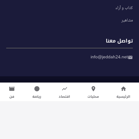
كتاب و آراء
مشاهير
تواصل معنا
info@jeddah24.net
© 2026 صحيفة جدة 24 — جميع الحقوق محفوظة
سياسة الخصوصية
|
شروط الاستخدام
الرئيسية
محليات
اقتصاد
رياضة
فن
تواصل معنا لنشر الأخبار عبر شبكتنا الإعلامية وانشر مقالك خلال
دقائق
نشر مقال