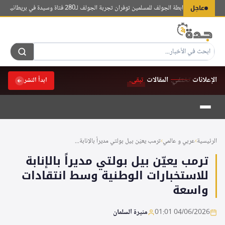
لتجاوز
عاجل
سعودية ورابطة الجولف للمسلمين توفران تجربة الجولف لـ280 فتاة وسيدة في بريطانيا
المركز ا
لى
لمحتوى
الإعلانات
تختفي.
المقالات
تبقى.
ابدأ النشر
الرئيسية
›
عربي و عالمي
›
ترمب يعيّن بيل بولتي مديراً بالإنابة...
ترمب يعيّن بيل بولتي مديراً بالإنابة
للاستخبارات الوطنية وسط انتقادات
واسعة
04/06/2026 01:01
منيرة السلمان