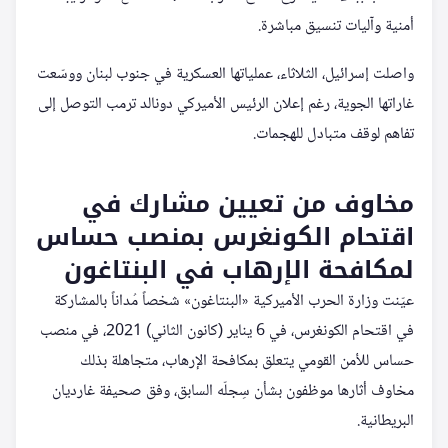
أمنية وآليات تنسيق مباشرة.
واصلت إسرائيل، الثلاثاء، عملياتها العسكرية في جنوب لبنان ووسّعت
غاراتها الجوية، رغم إعلان الرئيس الأميركي دونالد ترمب التوصل إلى
تفاهم لوقف متبادل للهجمات.
مخاوف من تعيين مشارك في
اقتحام الكونغرس بمنصب حساس
لمكافحة الإرهاب في البنتاغون
عيّنت وزارة الحرب الأميركية «البنتاغون» شخصاً مُداناً بالمشاركة
في اقتحام الكونغرس، في 6 يناير (كانون الثاني) 2021، في منصب
حساس للأمن القومي يتعلق بمكافحة الإرهاب، متجاهلة بذلك
مخاوف أثارها موظفون بشأن سِجلّه السابق، وفق صحيفة غارديان
البريطانية.