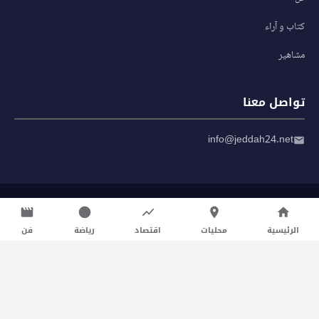
كتاب و آراء
مشاهير
تواصل معنا
info@jeddah24.net
© 2026 صحيفة جدة 24 — جميع الحقوق محفوظة
سياسة الخصوصية
|
شروط الاستخدام
الرئيسية
محليات
اقتصاد
رياضة
فن
تواصل معنا لنشر الأخبار عبر شبكتنا الإعلامية وانشر مقالك خلال
دقائق
نشر مقال