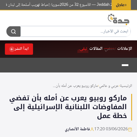
لتجاوز
Jed — الأسبوع 32 من 2026
عاجل
سوريا: إحباط تهريب أسلحة إلى لبنان في عملية أ
لى
لمحتوى
الإعلانات
تختفي.
المقالات
تبقى.
ابدأ النشر
الرئيسية
›
عربي و عالمي
›
ماركو روبيو يعرب عن أمله بأن...
ماركو روبيو يعرب عن أمله بأن تفضي
المفاوضات اللبنانية الإسرائيلية إلى
خطة عمل
03/06/2026 17:20
فاطمة الأنصاري