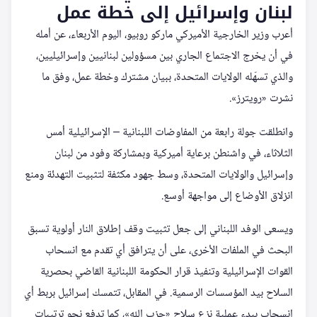
لبنان وإسرائيل إلى خطة عمل
أعرب وزير الخارجية الأميركي ماركو روبيو، اليوم الأربعاء، عن أمله
في أن يخرج الاجتماع الجاري بين مسؤولين لبنانيين وإسرائيليين،
والذي تسهّله الولايات المتحدة، ببيان مشترك وخطة عمل، وفق ما
نشرت «رويترز».
وانطلقت جولة رابعة من المفاوضات اللبنانية – الإسرائيلية أمس
الثلاثاء، في واشنطن برعاية أميركية وبمشاركة وفود من لبنان
وإسرائيل والولايات المتحدة، وسط جهود مكثفة لتثبيت التهدئة ومنع
انزلاق الأوضاع إلى مواجهة أوسع.
ويسعى الوفد اللبناني إلى جعل تثبيت وقف إطلاق النار أولوية تسبق
البحث في الملفات الأخرى، على أن يترافق أي تقدم مع انسحاب
القوات الإسرائيلية وتنفيذ قرار الحكومة اللبنانية القاضي بحصرية
السلاح بيد المؤسسات الرسمية. في المقابل، تتمسك إسرائيل بربط أي
انسحاب ببدء عملية نزع سلاح «حزب الله»، كما تدفع نحو ترتيبات