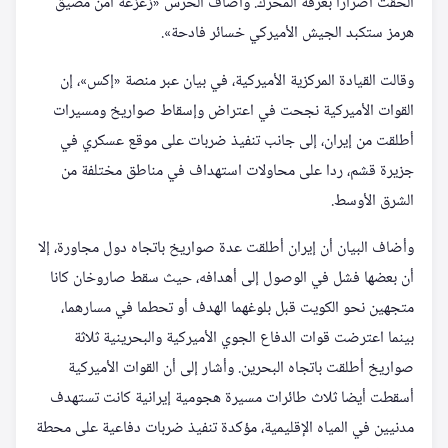
ألحقت أضرارا بغرفة المحرك. وأضاف الحرس «زعزعة أمن مضيق
هرمز ستكبد الجيش الأميركي خسائر فادحة».
وقالت القيادة المركزية الأميركية، في بيان عبر منصة «إكس»، إن
القوات الأميركية نجحت في اعتراض وإسقاط صواريخ ومسيرات
أطلقت من إيران، إلى جانب تنفيذ ضربات على موقع عسكري في
جزيرة قشم، ردا على محاولات استهداف في مناطق مختلفة من
الشرق الأوسط.
وأضاف البيان أن إيران أطلقت عدة صواريخ باتجاه دول مجاورة، إلا
أن بعضها فشل في الوصول إلى أهدافه، حيث سقط صاروخان كانا
متجهين نحو الكويت قبل بلوغهما الهدف أو تحطما في مسارهما،
بينما اعترضت قوات الدفاع الجوي الأميركية والبحرينية ثلاثة
صواريخ أطلقت باتجاه البحرين. وأشار إلى أن القوات الأميركية
أسقطت أيضا ثلاث طائرات مسيرة هجومية إيرانية كانت تستهدف
مدنيين في المياه الإقليمية، مؤكدة تنفيذ ضربات دفاعية على محطة