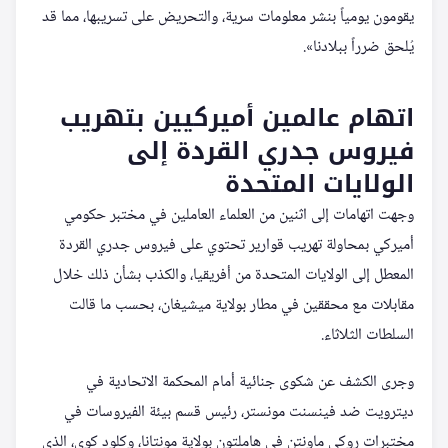
يقومون يومياً بنشر معلومات سرية، والتحريض على تسريبها، مما قد
يُلحق ضرراً ببلادنا».
اتهام عالمين أميركيين بتهريب
فيروس جدري القردة إلى
الولايات المتحدة
وجهت اتهامات إلى اثنين من العلماء العاملين في مختبر حكومي
أميركي بمحاولة تهريب قوارير تحتوي على فيروس جدري القردة
المعطل إلى الولايات المتحدة من أفريقيا، والكذب بشأن ذلك خلال
مقابلات مع محققين في مطار بولاية ميشيغان، بحسب ما قالت
السلطات الثلاثاء.
وجرى الكشف عن شكوى جنائية أمام المحكمة الاتحادية في
ديترويت ضد فينسنت مونستر، رئيس قسم بيئة الفيروسات في
مختبرات روكي ماونتن في هاملتون بولاية مونتانا، وكلود كوي، الذي