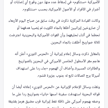
الأميركية «سنتكوم» في إسقاط عدد منها، دون وقوع أي إصابات أو
أضرار في الأفراد أو الأصول الأميركية، بحسب «سنتكوم».
وكانت القيادة المركزية ذكرت في وقت سابق من صباح اليوم الأربعاء
أن صاروخين إيرانيين أطلقا باتجاه الكويت لم يُصيبا هدفهما أو
تحطما في أثناء تحليقهما، وأن القوات الأميركية والبحرينية اعترضت
ثلاثة صواريخ أُطلقت باتجاه البحرين.
بالمقابل ذكرت وسائل إعلام إيرانية أن «الحرس الثوري» أعلن أنه
هاجم مقر الأسطول الخامس الأميركي في البحرين بالصواريخ
والطائرات المسيرة، وأضاف أن الهجوم «جاء ردا على استهداف
أميركا برج اتصالات تابع له جنوب جزيرة قشم».
ونقلت وسائل الإعلام الإيرانية عن «الحرس الثوري» إعلانه أيضا أن
قواته البحرية استهدفت سفينة اسمها «بانيا» بصواريخ ردا على ما
وصفه بهجوم أميركي على ناقلة نفط إيرانية قرب مضيق هرمز بقذيفة