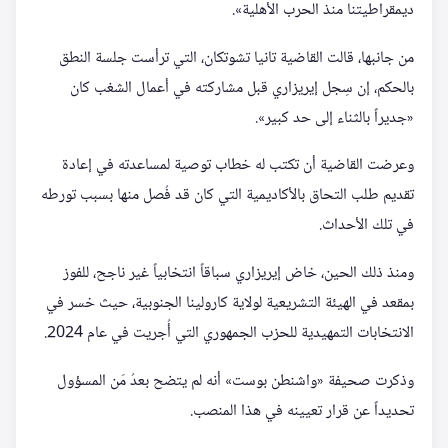
ديمقراطيتنا منذ الحرب الأهلية».
من جانبها، قالت القاضية تانيا تشوتكان، التي ترأست جلسة النطق
بالحكم، إن سِجل إيريزاري قبل مشاركته في أعمال الشغب كان
«جديراً بالثناء إلى حد كبير».
وعرضت القاضية أن تكتب له خطاب توصية لمساعدته في إعادة
تقديم طلب التحاق بالأكاديمية التي كان قد فُصل منها بسبب تورطه
في تلك الأحداث.
ومنذ ذلك الحين، خاض إيريزاري سباقاً انتخابياً غير ناجح، للفوز
بمقعد في الهيئة التشريعية لولاية كارولينا الجنوبية، حيث خسر في
الانتخابات التمهيدية للحزب الجمهوري التي أُجريت في عام 2024.
وذكرت صحيفة «واشنطن بوست» أنه لم يتضح بعدُ مَن المسؤول
تحديداً عن قرار تعيينه في هذا المنصب.