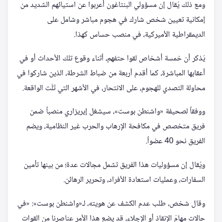
ومع ذلك يُقال إن مسؤولي البنتاغون أعربوا عن استيائهم الشديد من
إمكانية تعيين شخص شارك في هجوم مباشر وشامل على
الديمقراطية الأميركية، في منصب حساس كهذا.
يُذكر أن خمسة أشخاص لقوا حتفهم، أثناء وقوع تلك الأحداث أو في
أعقابها المباشرة، كما أقدم أربعة من ضباط الشرطة، الذين شاركوا في
محاولة التصدي للهجوم، على الانتحار، في الأشهر التي تَلَت الواقعة.
ووفقاً لصحيفة «واشنطن بوست»، سيشغل إيريزاري منصباً ضمن
فريق متخصص في مكافحة الإرهاب والحرب غير النظامية، ويضم
الفريق نحو 40 عضواً.
ويُقال إن مسؤوليات هذا الفريق تشمل مجالات عدة؛ من بينها تأمين
السفارات، وعمليات استعادة الأفراد، وتحرير الرهائن.
وقال شخص، طلب عدم الكشف عن هويته، لـ«واشنطن بوست»: «في
حالات مهامّ الإنقاذ أو الإجلاء، قد يضع هذا الأمر عناصرنا من القوات