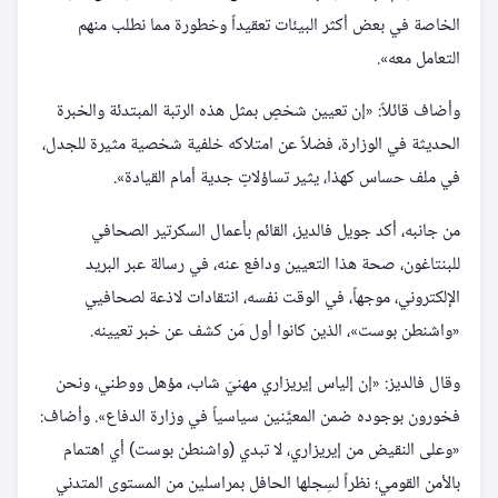
الخاصة في بعض أكثر البيئات تعقيداً وخطورة مما نطلب منهم
التعامل معه».
وأضاف قائلاً: «إن تعيين شخصٍ بمثل هذه الرتبة المبتدئة والخبرة
الحديثة في الوزارة، فضلاً عن امتلاكه خلفية شخصية مثيرة للجدل،
في ملف حساس كهذا، يثير تساؤلاتٍ جدية أمام القيادة».
من جانبه، أكد جويل فالديز، القائم بأعمال السكرتير الصحافي
للبنتاغون، صحة هذا التعيين ودافع عنه، في رسالة عبر البريد
الإلكتروني، موجهاً، في الوقت نفسه، انتقادات لاذعة لصحافيي
«واشنطن بوست»، الذين كانوا أول مَن كشف عن خبر تعيينه.
وقال فالديز: «إن إلياس إيريزاري مهنيّ شاب، مؤهل ووطني، ونحن
فخورون بوجوده ضمن المعيَّنين سياسياً في وزارة الدفاع». وأضاف:
«وعلى النقيض من إيريزاري، لا تبدي (واشنطن بوست) أي اهتمام
بالأمن القومي؛ نظراً لسِجلها الحافل بمراسلين من المستوى المتدني