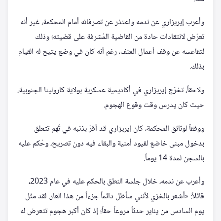
وأعرب إيريزاري عن ندمه واعتذر عن تصرفاته أمام المحكمة، غير أنه
تعرّض لانتقادات حادة من القاضية المُشرفة على قضيته؛ وذلك
لتقاعسه عن وقف أعمال العنف، رغم أنه كان في وضع يتيح له القيام
بذلك.
ولاحقاً، تخرّج إيريزاري في أكاديمية عسكرية بولاية كارولينا الجنوبية،
حيث كان يدرس وقت وقوع الهجوم.
ووفقاً لوثائق المحكمة، كان إيريزاري قد أقرّ بذنبه في تُهم تتعلق
بدخول مبنى خاضع لقيود أمنية والبقاء فيه دون تصريح، وحُكم عليه
بالسجن لمدة 14 يوماً.
وأعرب عن ندمه، خلال جلسة النطق بالحكم عليه في عام 2023،
قائلاً: «أشعر بالخزي لأنني سأظل دائماً جزءاً من هذا العار. لقد مثّل
يوم السادس من يناير حدثاً مروعاً حقاً؛ إذ كان أكبر هجوم تتعرض له