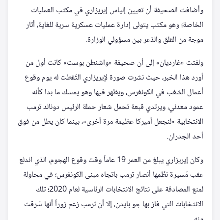
وأضافت الصحيفة أن تعيين إلياس إيريزاري في مكتب العمليات
الخاصة؛ وهو مكتب يتولى إدارة عمليات عسكرية سرية للغاية، أثار
موجة من القلق والذعر بين مسؤولي الوزارة.
ولفتت «غارديان» إلى أن صحيفة «واشنطن بوست» كانت أول من
أورد هذا الخبر، حيث نشرت صورة لإيريزاري التُقطت له يوم وقوع
أعمال الشغب في الكونغرس، ويظهر فيها وهو يمسك ما بدا كأنه
عمود معدني، ويرتدي قبعة تحمل شعار حملة الرئيس دونالد ترمب
الانتخابية «لنجعل أميركا عظيمة مرة أخرى»، بينما كان يطل من فوق
أحد الجدران.
وكان إيريزاري يبلغ من العمر 19 عاماً وقت وقوع الهجوم، الذي اندلع
عقب مَسيرة نظّمها أنصار ترمب باتجاه مبنى الكونغرس؛ في محاولة
لمنع المصادقة على نتائج الانتخابات الرئاسية لعام 2020؛ تلك
الانتخابات التي فاز بها جو بايدن، إلا أن ترمب زعم زوراً أنها سُرقت
منه.