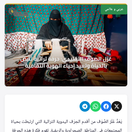
عربي و عالمي
يُعَدُّ غَلْز الصَّوْف من أقدم الحِرَف اليدوية التراثية التي ارتبطت بحياة
المجتمعات في المناطق الصحراوية والريفية. تقوم فكرة هذه الحرفة