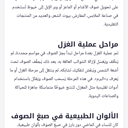
على تحويل صوف الأغنام أو الماعز أو وبر الإبل إلى خيوط تُستَخدم
في صناعة الملابس، المفارش، بيوت الشعر، والعديد من المنتجات
التقليدية.
مراحل عملية الغزل
تمر عملية الغزل بعدة مراحل تبدأ بجزّ الصوف في مواسم محددة، ثم
يُنظَّف ويُغسَل لإزالة الشوائب العالقة به. بعد ذلك يُجفَّف الصوف تحت
أشعة الشمس ويُنفَش لتفكيك تشابكه، ثم ينتقل إلى مرحلة الغزل أو ما
يُعرف بـ«البرم». في هذه المرحلة يُسحب الصوف ويُفتَّل باستخدام
أدوات تقليدية مثل المغزل، لتُنتج خيوطًا متماسكة جاهزة للحياكة
والصناعات اليدوية.
الألوان الطبيعية في صبغ الصوف
كان للنساء في الماضي دور بارز في صبغ الصوف بألوان طبيعية،