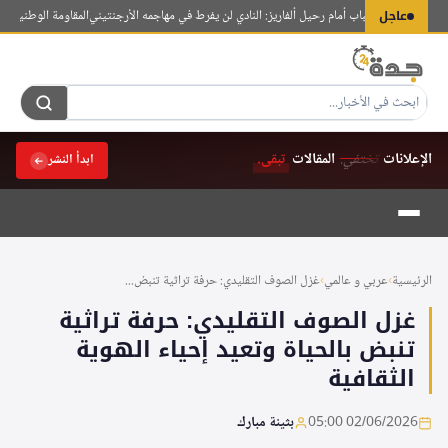
لتجاوز
عاجل
ميوني يغلق الباب أمام رحيل ألفاريز: النادي لن يفرط في مهاجمه الأرجنتيني
المقاومة الوطنية اليمن
لى
لمحتوى
الإعلانات
تختفي.
المقالات
تبقى.
ابدأ النشر
الرئيسية
›
عربي و عالمي
›
غزل الصوف التقليدي: حرفة تراثية تنبض...
غزل الصوف التقليدي: حرفة تراثية
تنبض بالحياة وتعيد إحياء الهوية
الثقافية
02/06/2026 05:00
بثينة مبارك