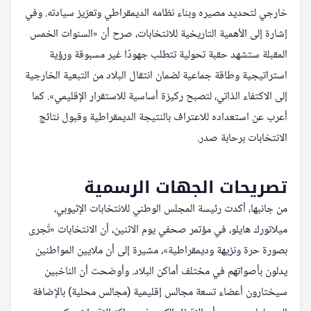
خارجي لتحديد مصيره وبناء نظامه الديمقراطي وتعزيز سيادته. وفي
إشارة إلى الأهمية التاريخية للانتخابات، صرح أن «السنوات الخمس
المقبلة ستشهد حقبة تحولية تتطلب جهودًا غير مسبوقة ورؤية
استراتيجية وطاقة جماعية لضمان انتقال البلاد من التبعية الخارجية
إلى الاكتفاء الذاتي، لتصبح ركيزة أساسية للاستقرار الإقليمي». كما
أعرب عن استعداده للاعتراف بالنتيجة الديمقراطية وقبول نتائج
الانتخابات برحابة صدر.
تصريحات الجهات الرسمية
من جانبها، أكدت رئيسة المجلس الوطني للانتخابات الإثيوبي،
ميلاتورك هايلو، في مؤتمر صحفي يوم الاثنين، أن الانتخابات «تُجرى
بصورة حرة ونزيهة وديمقراطية»، مشيرة إلى أن ملايين المواطنين
يدلون بأصواتهم في مختلف أماكن البلاد. وأوضحت أن الناخبين
سيختارون أعضاء تسعة مجالس إقليمية (مجالس محلية) بالإضافة