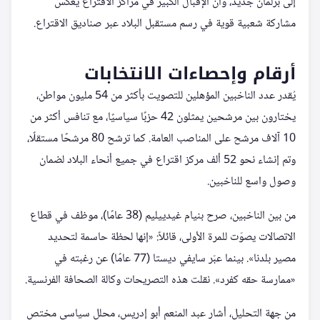
إلى برلمان جديد، وأن الإقبال الكبير في مراكز الاقتراع يعكس
مشاركة شعبية قوية في رسم مستقبل البلاد عبر صناديق الاقتراع.
أرقام وإحصاءات الانتخابات
يُقدر عدد الناخبين المؤهلين للتصويت بأكثر من 54 مليون مواطن،
يختارون بين مرشحين يمثلون 42 حزبًا سياسيًا، مع تنافس أكثر من
10 آلاف مرشح على المناصب العامة. كما ترشح 80 مرشحًا مستقلًا،
وتم إنشاء نحو 52 ألف مركز اقتراع في جميع أنحاء البلاد لضمان
وصول واسع للناخبين.
من بين الناخبين، صرح بنيام غيدييليم (38 عامًا)، موظف في قطاع
الاتصالات يصوّت للمرة الأولى، قائلاً: «إنها لحظة حاسمة لتحديد
مصير بلدنا». بينما عبّر سايفي ديستا (77 عامًا) عن رغبته في
«ممارسة حقه كفرد». نقلت هذه التصريحات وكالة الصحافة الفرنسية.
من جهة التحليل، أشار عبد المنعم أبو إدريس، محلل سياسي مختص