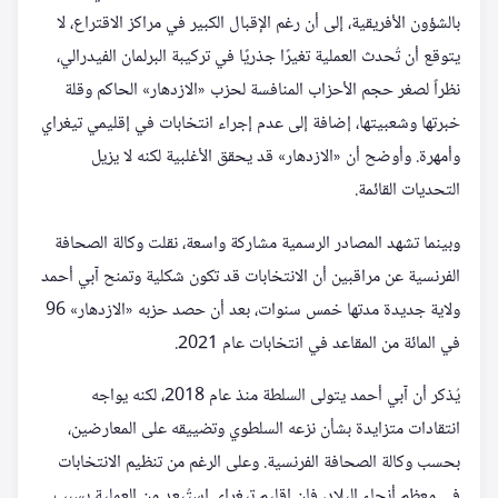
بالشؤون الأفريقية، إلى أن رغم الإقبال الكبير في مراكز الاقتراع، لا
يتوقع أن تُحدث العملية تغيرًا جذريًا في تركيبة البرلمان الفيدرالي،
نظراً لصغر حجم الأحزاب المنافسة لحزب «الازدهار» الحاكم وقلة
خبرتها وشعبيتها، إضافة إلى عدم إجراء انتخابات في إقليمي تيغراي
وأمهرة. وأوضح أن «الازدهار» قد يحقق الأغلبية لكنه لا يزيل
التحديات القائمة.
وبينما تشهد المصادر الرسمية مشاركة واسعة، نقلت وكالة الصحافة
الفرنسية عن مراقبين أن الانتخابات قد تكون شكلية وتمنح آبي أحمد
ولاية جديدة مدتها خمس سنوات، بعد أن حصد حزبه «الازدهار» 96
في المائة من المقاعد في انتخابات عام 2021.
يُذكر أن آبي أحمد يتولى السلطة منذ عام 2018، لكنه يواجه
انتقادات متزايدة بشأن نزعه السلطوي وتضييقه على المعارضين،
بحسب وكالة الصحافة الفرنسية. وعلى الرغم من تنظيم الانتخابات
في معظم أنحاء البلاد، فإن إقليم تيغراي استُبعد من العملية بسبب