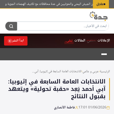
لتجاوز
عاجل
كات عنيفة بين الجيش اليمني والحوثيين في عدة محافظات مع تكثيف الهجمات الجوية والمدفعية
ع
لى
لمحتوى
الإعلانات
تختفي.
المقالات
تبقى.
ابدأ النشر
الرئيسية
›
عربي و عالمي
›
الانتخابات العامة السابعة في إثيوبيا: آبي...
الانتخابات العامة السابعة في إثيوبيا:
آبي أحمد يَعِد «حقبة تحولية» ويتعهد
بقبول النتائج
01/06/2026 17:01
فاطمة الأنصاري