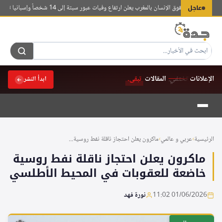
لتجاوز
عاجل
وطني لحقوق الإنسان بالمغرب يعلن ارتفاع وفيات عبور سبتة إلى 14 شخصاً وإسبانيا تسجل 80 حالة
لى
لمحتوى
الإعلانات
تختفي.
المقالات
تبقى.
ابدأ النشر
الرئيسية
›
عربي و عالمي
›
ماكرون يعلن احتجاز ناقلة نفط روسية...
ماكرون يعلن احتجاز ناقلة نفط روسية
خاضعة للعقوبات في المحيط الأطلسي
01/06/2026 11:02
نورة فهد