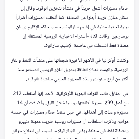
حطام مسيّرات أشعل حريقاً في منشأة لتخزين الوقود. وقال إن
سكان منازل قريبة أُجلوا من المنطقة. كما ألحقت المسيّرات أضراراً
ببنية تحتية مدنية في إقليم ساراتوف، حسب حاكم الإقليم رومان
بوسارغين. وقالت قناة «أسترا» الإخبارية الروسية المستقلة إن
مصفاة نفط اشتعلت في عاصمة الإقليم، ساراتوف.
وكثّفت أوكرانيا في الأشهر الأخيرة هجماتها على منشآت النفط والغاز
الروسية، واتهمت قطاع الطاقة بتمويل الغزو الروسي المستمر منذ
أكثر من أربع سنوات، ومدّه المجهود الحربي مباشرة بالوقود.
في المقابل، قالت القوات الجوية الأوكرانية، الأحد، إنها أسقطت 212
من أصل 299 مسيّرة أطلقتها روسيا خلال الليل. وأضافت أن 14
مسيّرة وصلت إلى أهدافها، في حين سقط حطام مسيّرات في خمسة
مواقع. وذكرت السلطات أن مسيّرات روسية ضربت مدينة دنيبرو
ومصفاة نفط في منطقة ريفني الأوكرانية؛ ما تسبب في اندلاع حرائق.