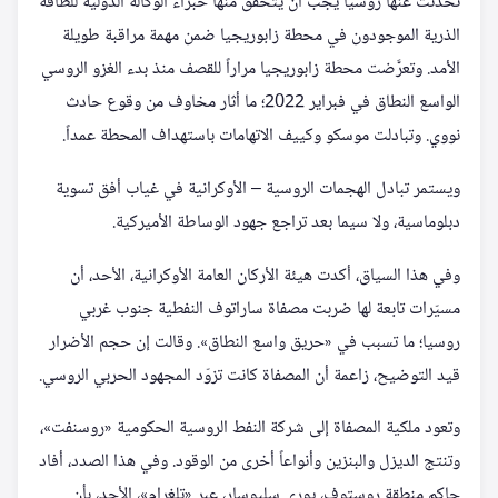
تحدثت عنها روسيا يجب أن يتحقق منها خبراء الوكالة الدولية للطاقة
الذرية الموجودون في محطة زابوريجيا ضمن مهمة مراقبة طويلة
الأمد. وتعرَّضت محطة زابوريجيا مراراً للقصف منذ بدء الغزو الروسي
الواسع النطاق في فبراير 2022؛ ما أثار مخاوف من وقوع حادث
نووي. وتبادلت موسكو وكييف الاتهامات باستهداف المحطة عمداً.
ويستمر تبادل الهجمات الروسية – الأوكرانية في غياب أفق تسوية
دبلوماسية، ولا سيما بعد تراجع جهود الوساطة الأميركية.
وفي هذا السياق، أكدت هيئة الأركان العامة الأوكرانية، الأحد، أن
مسيّرات تابعة لها ضربت مصفاة ساراتوف النفطية جنوب غربي
روسيا؛ ما تسبب في «حريق واسع النطاق». وقالت إن حجم الأضرار
قيد التوضيح، زاعمة أن المصفاة كانت تزوّد المجهود الحربي الروسي.
وتعود ملكية المصفاة إلى شركة النفط الروسية الحكومية «روسنفت»،
وتنتج الديزل والبنزين وأنواعاً أخرى من الوقود. وفي هذا الصدد، أفاد
حاكم منطقة روستوف، يوري سليوسار، عبر «تلغرام»، الأحد، بأن