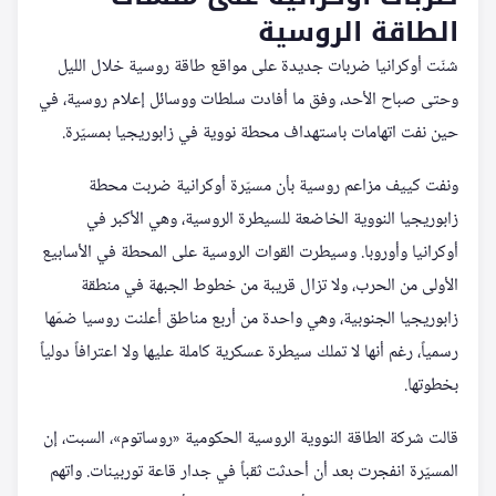
الطاقة الروسية
شنّت أوكرانيا ضربات جديدة على مواقع طاقة روسية خلال الليل
وحتى صباح الأحد، وفق ما أفادت سلطات ووسائل إعلام روسية، في
حين نفت اتهامات باستهداف محطة نووية في زابوريجيا بمسيّرة.
ونفت كييف مزاعم روسية بأن مسيّرة أوكرانية ضربت محطة
زابوريجيا النووية الخاضعة للسيطرة الروسية، وهي الأكبر في
أوكرانيا وأوروبا. وسيطرت القوات الروسية على المحطة في الأسابيع
الأولى من الحرب، ولا تزال قريبة من خطوط الجبهة في منطقة
زابوريجيا الجنوبية، وهي واحدة من أربع مناطق أعلنت روسيا ضمّها
رسمياً، رغم أنها لا تملك سيطرة عسكرية كاملة عليها ولا اعترافاً دولياً
بخطوتها.
قالت شركة الطاقة النووية الروسية الحكومية «روساتوم»، السبت، إن
المسيّرة انفجرت بعد أن أحدثت ثقباً في جدار قاعة توربينات. واتهم