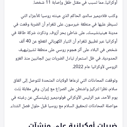
أوكرانيا، مما تسبب في مقتل طفل وإصابة 11 شخصا.
وكتب فلاديمير سالدو، الحاكم الذي عينته روسيا للأجزاء التي
تسيطر عليها في منطقة خيرسون، على تلغرام أن الضربة وقعت في
مدينة هينيتشيسك، على شاطئ بحر آزوف. وذكرت شركة طاقة في
أوكرانيا عبر تطبيق تلغرام أن التيار الكهربائي انقطع عن 40 ألف
شخص في البلاد على أثر هجوم روسي على منطقة تشيرنيهيف
الحدودية، في ظل استمرار تبادل الضربات بين الجانبين منذ الغزو
الروسي لأوكرانيا عام 2022.
وتوقفت المحادثات التي ترعاها الولايات المتحدة للتوصل إلى اتفاق
سلام، نظرا لتركيز واشنطن على الصراع مع إيران. وفي مقابلة بُثت
يوم الأحد، عبر الرئيس الأوكراني فولوديمير زيلينسكي عن رغبته في
مواصلة المحادثات لتحقيق السلام مع روسيا قبل حلول فصل الشتاء.
ضربات أوكرانية على منشآت