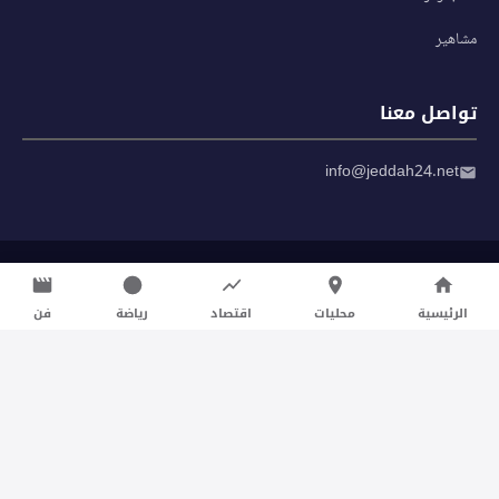
مشاهير
تواصل معنا
info@jeddah24.net
© 2026 صحيفة جدة 24 — جميع الحقوق محفوظة
سياسة الخصوصية
|
شروط الاستخدام
الرئيسية
محليات
اقتصاد
رياضة
فن
تواصل معنا لنشر الأخبار عبر شبكتنا الإعلامية وانشر مقالك خلال
دقائق
نشر مقال