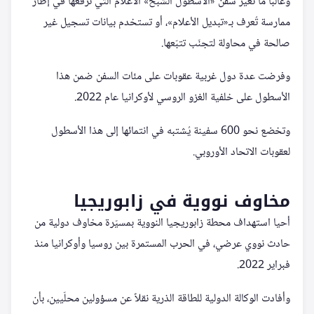
وغالباً ما تغيّر سفن «الأسطول الشبح» الأعلام التي ترفعها في إطار
ممارسة تُعرف بـ«تبديل الأعلام»، أو تستخدم بيانات تسجيل غير
صالحة في محاولة لتجنّب تتبّعها.
وفرضت عدة دول غربية عقوبات على مئات السفن ضمن هذا
الأسطول على خلفية الغزو الروسي لأوكرانيا عام 2022.
وتخضع نحو 600 سفينة يُشتبه في انتمائها إلى هذا الأسطول
لعقوبات الاتحاد الأوروبي.
مخاوف نووية في زابوريجيا
أحيا استهداف محطة زابوريجيا النووية بمسيّرة مخاوف دولية من
حادث نووي عرضي، في الحرب المستمرة بين روسيا وأوكرانيا منذ
فبراير 2022.
وأفادت الوكالة الدولية للطاقة الذرية نقلاً عن مسؤولين محلّيين، بأن