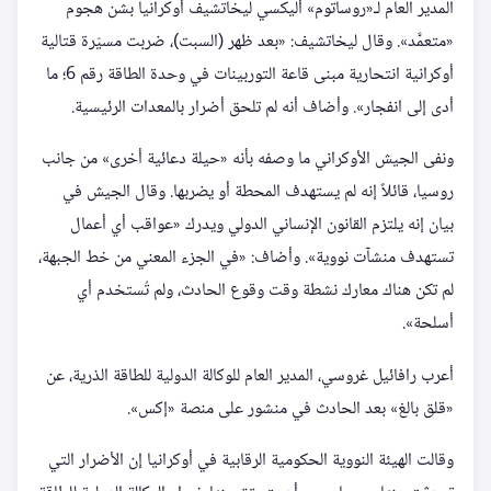
المدير العام لـ«روساتوم» أليكسي ليخاتشيف أوكرانيا بشن هجوم
«متعمَّد». وقال ليخاتشيف: «بعد ظهر (السبت)، ضربت مسيّرة قتالية
أوكرانية انتحارية مبنى قاعة التوربينات في وحدة الطاقة رقم 6؛ ما
أدى إلى انفجار». وأضاف أنه لم تلحق أضرار بالمعدات الرئيسية.
ونفى الجيش الأوكراني ما وصفه بأنه «حيلة دعائية أخرى» من جانب
روسيا، قائلاً إنه لم يستهدف المحطة أو يضربها. وقال الجيش في
بيان إنه يلتزم القانون الإنساني الدولي ويدرك «عواقب أي أعمال
تستهدف منشآت نووية». وأضاف: «في الجزء المعني من خط الجبهة،
لم تكن هناك معارك نشطة وقت وقوع الحادث، ولم تُستخدم أي
أسلحة».
أعرب رافائيل غروسي، المدير العام للوكالة الدولية للطاقة الذرية، عن
«قلق بالغ» بعد الحادث في منشور على منصة «إكس».
وقالت الهيئة النووية الحكومية الرقابية في أوكرانيا إن الأضرار التي