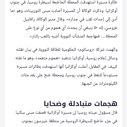
طائرة مسيّرة استهدفت المحطّة الخاضعة لسيطرة روسيا، في جنوب
أوكرانيا. وذكرت الوكالة أن المسيّرة أصابت مبنى التوربينات، وهو «ما
أدى إلى إحداث ثقب في جداره». وقال مدير الوكالة، رافاييل
غروسي، إنه «لا ينبغي أن يحدث أيّ هجوم من أيّ نوع على
المحطة… فمهاجمة المنشآت النووية أشبه باللعب بالنار».
واتّهمت شركة «روساتوم» الحكومية للطاقة النووية في بيان نقلته
وسائل إعلام روسية، أوكرانيا بتنفيذ «هجوم متعمّد»، وهو ما نفته
كييف. في المقابل، أعلنت أوكرانيا أنها استهدفت بطائرات مسيّرة
مستودعاً للنفط في جنوب روسيا، ومحطة ضخ على بُعد مئات
الكيلومترات من الجبهة.
هجمات متبادلة وضحايا
قال مسؤول عينته روسيا إن مسيرة أوكرانية قصفت مبنى سكنيا
في جزء خاضع للسيطرة الروسية من منطقة خيرسون بجنوب