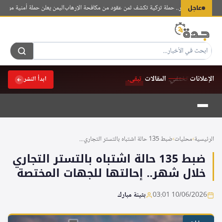
لتجاوز
حة الإرهاب
عاجل
اليمن يعلن حملة أمنية موسعة ف
لى
لمحتوى
الإعلانات
تختفي.
المقالات
تبقى.
ابدأ النشر
الرئيسية
›
محليات
›
ضبط 135 حالة اشتباه بالتستر التجاري...
ضبط 135 حالة اشتباه بالتستر التجاري
خلال شهر.. إحالتها للجهات المختصة
10/06/2026 03:01
بثينة مبارك