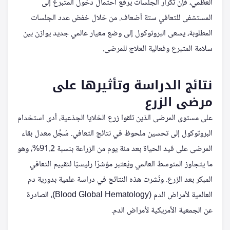
العظمي، فإن تكرار الجلسات يرفع احتمال دخول المتبرع إلى
المستشفى للتعافي ستة أضعاف. من خلال خفض عدد الجلسات
المطلوبة، يسعى البروتوكول إلى وضع معيار عالمي جديد يوازن بين
سلامة المتبرع وفعالية العلاج للمرضى.
نتائج الدراسة وتأثيرها على
مرضى الزرع
على مستوى المرضى الذين تلقوا زرع الخلايا الجذعية، أدى استخدام
البروتوكول إلى تحسين ملحوظ في نتائج التعافي. سُجِّل معدل بقاء
المرضى على قيد الحياة بعد مئة يوم من الزراعة بنسبة 91.2%، وهو
ما يتجاوز المتوسط العالمي ويُعتبر مؤشرًا رئيسيًا لتقييم التعافي
المبكر بعد الزرع. ونُشرت هذه النتائج في دراسة علمية بدورية دم
العالمية لأمراض الدم (Blood Global Hematology)، الصادرة
عن الجمعية الأمريكية لأمراض الدم.