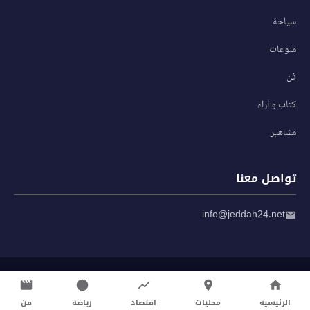
سياحة
منوعات
فن
كتاب و آراء
مشاهير
تواصل معنا
info@jeddah24.net
© 2026 صحيفة جدة 24 — جميع الحقوق محفوظة
سياسة الخصوصية
|
شروط الاستخدام
الرئيسية
محليات
اقتصاد
رياضة
فن