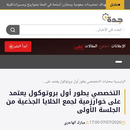
لتجاوز
عاجل
ثي تزعم استهداف تحشيدات سعودية ومخازن أسلحة في المخا بصواريخ ومسيرات
الفيفا يحذر من
لى
لمحتوى
الإعلانات
تختفي.
المقالات
تبقى.
ابدأ النشر
الرئيسية
›
محليات
›
التخصصي يطور أول بروتوكول يعتمد على...
التخصصي يطور أول بروتوكول يعتمد
على خوارزمية لجمع الخلايا الجذعية من
الجلسة الأولى
07/07/2026 17:00
مبارك الهاجري