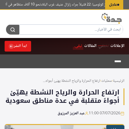
لتجاوز
عاجل
 طبيعية تهز كولومبيا: 22 قتيلاً جراء زلزال عنيف غرب البلاد
نحو 10 آلاف متظاهر في ألمانيا يطالبون بحظر حزب البديل من أجل ألمانيا
لى
لمحتوى
الإعلانات
تختفي.
المقالات
تبقى.
ابدأ النشر
الرئيسية
›
محليات
›
ارتفاع الحرارة والرياح النشطة يهيّئ أجواءً...
ارتفاع الحرارة والرياح النشطة يهيّئ
أجواءً متقلبة في عدة مناطق سعودية
07/07/2026 11:00
عبد العزيز المرزوق