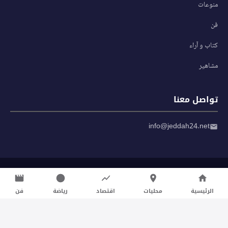
منوعات
فن
كتاب و آراء
مشاهير
تواصل معنا
info@jeddah24.net
© 2026 صحيفة جدة 24 — جميع الحقوق محفوظة
سياسة الخصوصية
|
شروط الاستخدام
الرئيسية
محليات
اقتصاد
رياضة
فن
تواصل معنا لنشر الأخبار عبر شبكتنا الإعلامية وانشر مقالك خلال
دقائق