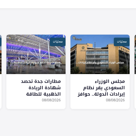
محليات
محليات
مجلس الوزراء
مطارات جدة تحصد
السعودي يقر نظام
شهادة الريادة
إيرادات الدولة.. حوافز
الذهبية للطاقة
للجهات وإشراك
والبيئة في صالة مطار
08/08/2026
08/08/2026
القطاع الخاص في
الملك عبدالعزيز
التحصيل