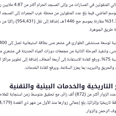
مليون راكب، بزيادة بلغت 31.3% مقارنة بم
نى، وتنفيذ المرحلة الثانية من مجمعات دورات المياه الحديثة في مشعري م
في خفض زمن الانتظار بنسبة 75%، ورفع كفاءة الاستفادة إلى أربعة أضعاف، إضافة إلى تطوير مر
 والحريق والتبريد؛ بما يعزز السلامة، ويرفع كفاءة الخدمات.
التاريخية والخدمات البيئية والتقنية
وف الرحمن والزوار.