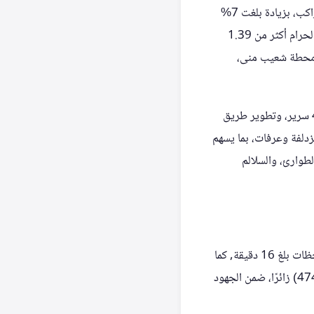
خلال أيام التشريق، بلغ إجمالي المنقولين في المسارات من وإلى المسجد الحرام أكثر من 4.87 ملايين راكب، بزيادة بلغت 7%
مقارنة بالفترة نفسها من الموسم الماضي، فيما بلغ عدد المنقولين من محطة غرب الجمرات إلى المسجد الحرام أكثر من 1.39
وسم حج 1446هـ، إضافة إلى نقل (954,431) راكبًا من محطة شعيب منى،
وشملت مشاريع البنية التحتية توسعة مستشفى الطوارئ في مشعر منى بطاقة استيعابية تصل إلى 400 سرير، وتطوير طريق
زدلفة وعرفات، بما يسهم
اكز الطوارئ، والسلالم
وفي المواقيت، بلغ إجمالي عدد الزوار أكثر من (872) ألف زائر، مع تحقيق متوسط زمن استجابة للملاحظات بلغ 16 دقيقة, كما
فعّلت الهيئة الملكية 14 موقعًا تاريخيًا وإثرائيًا، بلغ إجمالي زوارها منذ الأول من شهر ذي القعدة (474,179) زائرًا، ضمن الجهود