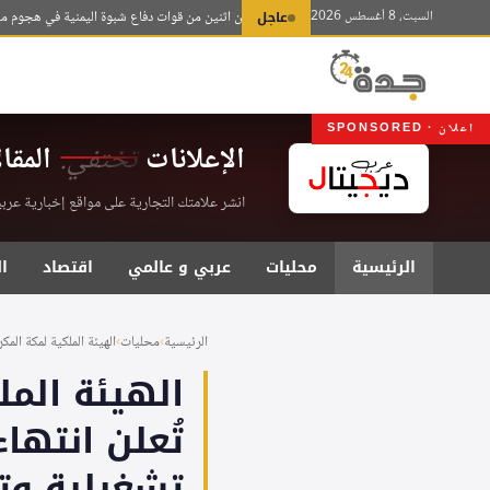
لتجاوز
السبت، 8 أغسطس 2026
عاجل
مقتل عسكريين اثنين من قوات دفاع شبوة اليمنية في هجوم مسيّر ل
لى
لمحتوى
اعلان · SPONSORED
الإعلانات
تختفي.
المقا
انشر علامتك التجارية على مواقع إخبارية عربية موثقة . اشت
الرئيسية
محليات
عربي و عالمي
اقتصاد
ا
الرئيسية
›
محليات
›
الهيئة الملكية لمكة المك
الهيئة الم
تشغيلية وت