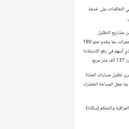
لي التعاقدات على خدمة
ن مشاريع التظليل
والتشجير وتلطيف الأجواء، شملت استبدال (200) عمود رذاذ بأعمدة مراوح رذاذ في الساحة الغربية للجمرات، بما يخدم نحو 180
ي أسهم في رفع الاستفادة
 المخصصة للحجاج على المسارات في المشاعر المقدسة بنسبة 220%، وجرى تظليل مسارات المشاة
 شجرة في المشاعر المقدسة، بما جعل المساحة الخضراء
لمراقبة والتحكم (سكادا)