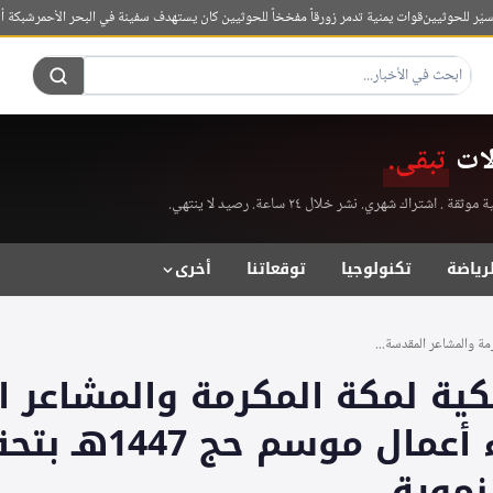
لحوثيين
قوات يمنية تدمر زورقاً مفخخاً للحوثيين كان يستهدف سفينة في البحر الأحمر
شبكة أطباء السودان: 4 قتلى في اعتداء للدعم
لات
تبقى.
راك شهري. نشر خلال ٢٤ ساعة. رصيد لا ينتهي.
لرياضة
تكنولوجيا
توقعاتنا
أخرى
رمة والمشاعر المقدسة...
لكية لمكة المكرمة والمشاعر 
تُعلن انتهاء أعمال
نموية