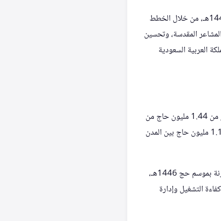
وجاءت أعمال الهيئة الملكية هذا العام امتدادًا للاستعدادات المبكرة التي بدأت عقب انتهاء موسم حج 1446هـ، من خلال الخطط
المشاعر المقدسة، وتحسين
لكة العربية السعودية
وشهدت منظومة النقل، التي يقودها المركز العام للنقل، تحقيق عددٍ من المؤشرات التشغيلية، إذ نُقل أكثر من 1.44 مليون حاج من
المنافذ عبر أكثر من 45 ألف رحلة، بنسبة التزام بالمدة المحددة تجاوزت 96%، إلى جانب نقل أكثر من 1.1 مليون حاج بين المدن
وفي النقل بين المشاعر المقدسة، سجّلت مدة النقل من مكة المكرمة إلى منى انخفاضًا بنسبة 48% مقارنة بموسم حج 1446هـ،
بما يعكس تحسن كفاءة التشغيل وإدارة