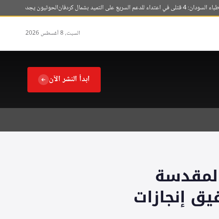
 السريع على التميد بشمال كردفان
الحوثيون يجددون قصف الأحياء
السبت، 8 أغسطس 2026
ابدأ النشر الآن
المقدسة
 موسم حج 1447هـ بتحقيق إنجازات