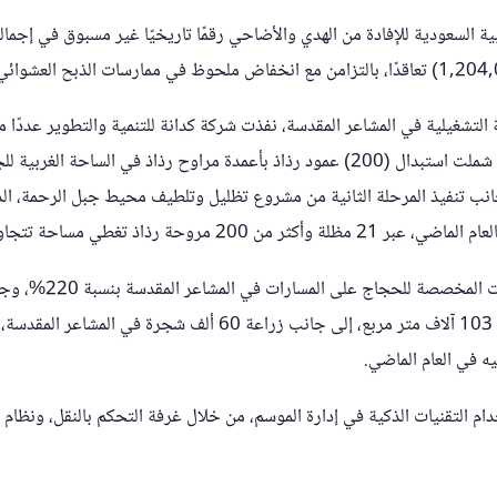
ة السعودية للإفادة من الهدي والأضاحي رقمًا تاريخيًا غير مسبوق في إجما
لتشغيلية في المشاعر المقدسة، نفذت شركة كدانة للتنمية والتطوير عددًا م
نب تنفيذ المرحلة الثانية من مشروع تظليل وتلطيف محيط جبل الرحمة، الذ
حة رذاذ تغطي مساحة تتجاوز 137 ألف متر مربع.
وتوسعت مناطق الاستراحات
في مشعر منى على مساحة 103 آلاف متر مربع، إلى جانب زراعة 60 ألف
ام التقنيات الذكية في إدارة الموسم، من خلال غرفة التحكم بالنقل، ونظام ا