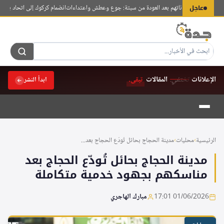
لتجاوز
عاجل
ربة يروون معاناتهم بعد العودة من سبتة: جوع وعطش واعتداءات
انضمام كركوك إلى اتحاد بلديات الع
لى
لمحتوى
الإعلانات
تختفي.
المقالات
تبقى.
ابدأ النشر
الرئيسية
›
محليات
›
مدينة الحجاج بحائل تُودّع الحجاج بعد...
مدينة الحجاج بحائل تُودّع الحجاج بعد
مناسكهم بجهود خدمية متكاملة
01/06/2026 17:01
مبارك الهاجري