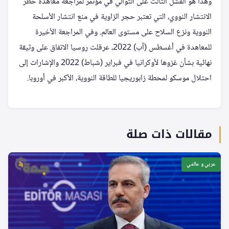
وهذا هو الفشل الثالث على التوالي في مؤتمر لمراجعة معاهدة حظر
الانتشار النووي، التي تعتبر حجر الزاوية في منع انتشار الأسلحة
النووية ونزع السلاح على مستوى العالم. وفي المراجعة الأخيرة
للمعاهدة في أغسطس (آب) 2022، عرقلت روسيا الاتفاق على وثيقة
نهائية بشأن غزوها لأوكرانيا في فبراير (شباط) 2022 والإشارات إلى
احتلال موسكو لمحطة زابوريجيا للطاقة النووية، الأكبر في أوروبا.
مقالات ذات صلة
عربي و عالمي