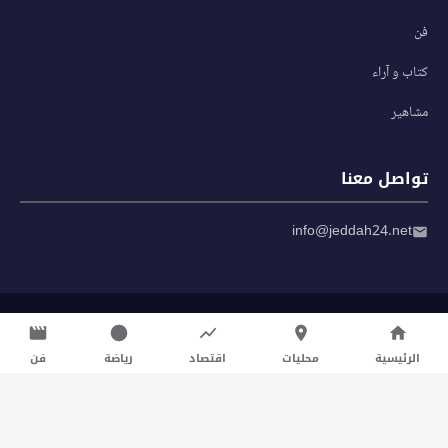
فن
كتاب و آراء
مشاهير
تواصل معنا
info@jeddah24.net
© 2026 صحيفة جدة 24 — جميع الحقوق محفوظة
سياسة الخصوصية
|
شروط الاستخدام
الرئيسية
محليات
اقتصاد
رياضة
فن
تواصل معنا لنشر الأخبار عبر شبكتنا الإعلامية وانشر مقالك خلال
دقائق