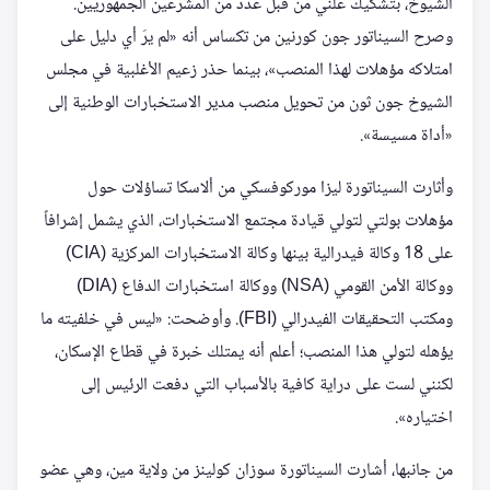
الشيوخ، بتشكيك علني من قبل عدد من المشرعين الجمهوريين.
وصرح السيناتور جون كورنين من تكساس أنه «لم يرَ أي دليل على
امتلاكه مؤهلات لهذا المنصب»، بينما حذر زعيم الأغلبية في مجلس
الشيوخ جون ثون من تحويل منصب مدير الاستخبارات الوطنية إلى
«أداة مسيسة».
وأثارت السيناتورة ليزا موركوفسكي من ألاسكا تساؤلات حول
مؤهلات بولتي لتولي قيادة مجتمع الاستخبارات، الذي يشمل إشرافاً
على 18 وكالة فيدرالية بينها وكالة الاستخبارات المركزية (CIA)
ووكالة الأمن القومي (NSA) ووكالة استخبارات الدفاع (DIA)
ومكتب التحقيقات الفيدرالي (FBI). وأوضحت: «ليس في خلفيته ما
يؤهله لتولي هذا المنصب؛ أعلم أنه يمتلك خبرة في قطاع الإسكان،
لكنني لست على دراية كافية بالأسباب التي دفعت الرئيس إلى
اختياره».
من جانبها، أشارت السيناتورة سوزان كولينز من ولاية مين، وهي عضو