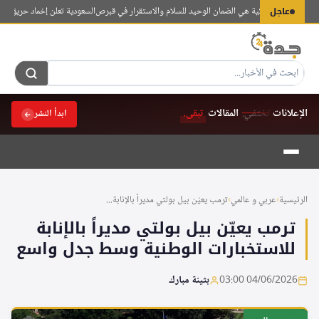
لتجاوز
عاجل
 القوات التركية هي الضمان الوحيد للسلام والاستقرار في قبرص
السعودية تعلن إخماد حريق في مرفق
لى
لمحتوى
الإعلانات
تختفي.
المقالات
تبقى.
ابدأ النشر
الرئيسية
›
عربي و عالمي
›
ترمب يعيّن بيل بولتي مديراً بالإنابة...
ترمب يعيّن بيل بولتي مديراً بالإنابة
للاستخبارات الوطنية وسط جدل واسع
04/06/2026 03:00
بثينة مبارك