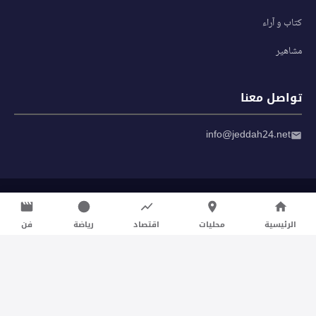
كتاب و آراء
مشاهير
تواصل معنا
info@jeddah24.net
© 2026 صحيفة جدة 24 — جميع الحقوق محفوظة
سياسة الخصوصية
|
شروط الاستخدام
الرئيسية
محليات
اقتصاد
رياضة
فن
تواصل معنا لنشر الأخبار عبر شبكتنا الإعلامية وانشر مقالك خلال
دقائق
نشر مقال