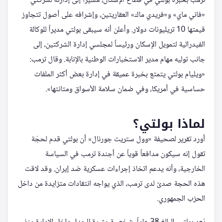
ترمب بخبرة بولتي في قطاع الإسكان، مشيراً إلى إدارته لشركتي
«فاني ماي» و«فريدي ماك» العقاريتين، وإشرافه على أصول تتجاوز
قيمتها 10 تريليونات دولار. وأعلن أنه سيبقى بولتي مديراً للوكالة
الفيدرالية لتمويل الإسكان ورئيساً لمجلسي إدارة الشركتين، إلى
جانب توليه مهام مدير الاستخبارات الوطنية بالإنابة. وقال ترمب:
«ويليام بولتي يتمتع بخبرة عميقة في إدارة بعض أكثر الملفات
حساسية في أمريكا، وفي ضمان سلامة الأسواق ومتانتها».
لماذا بولتي؟
أورد تقرير لصحيفة «وول ستريت جورنال» أن بولتي قدم لحجّة
تقول إنه سيكون مدافعاً قوياً عن أجندة ترمب في السياسة
الخارجية، وأنه يدعم اتخاذ إجراءات عسكرية ضد إيران. وقد لاقت
هذه الحجة صدىً لدى ترمب، الذي يواجه انتقادات متزايدة من داخل
الحزب الجمهوري.