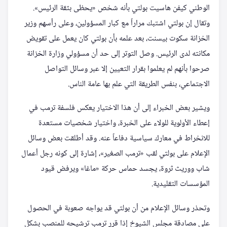
الوطني كيفن هاسيت بولتي بأنه شخص «يحظى بثقة الرئيس».
وتقال إن بولتي اشتبك مراراً مع كبار المسؤولين، وعلى رأسهم وزير
الخزانة سكوت بيسنت، بعد علمه بأن بولتي كان يعمل على تقويض
مكانته لدى الرئيس. وصل التوتر إلى حد أن مسؤولي وزارة الخزانة
صرحوا بأنهم لم يعلموا بقرار التعيين إلا عبر وسائل التواصل
الاجتماعي، بنفس الطريقة التي علم بها عامة الناس.
ويشير بعض الخبراء إلى أن هذا الاختيار يعكس فلسفة ترمب في
إعطاء الأولوية للولاء على الخبرة، واختيار شخصيات مستعدة
للانخراط في معارك سياسية دفاعاً عنه. وقد أطلقت بعض وسائل
الإعلام على بولتي لقب «ترمب الصغير»، إشارة إلى كونه رجل أعمال
شاب ووريث ثروة، يجسد حماس حركة «ماغا» ويرفض قيود
المؤسسات التقليدية.
وتحذر وسائل الإعلام من أن بولتي قد يواجه صعوبة في الحصول
على مصادقة مجلس الشيوخ إذا قرر ترمب ترشيحه للمنصب بشكل