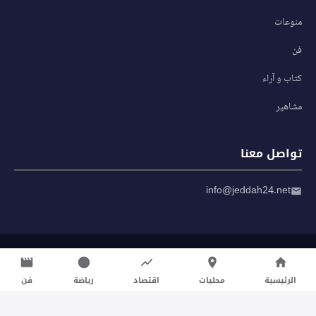
منوعات
فن
كتاب و آراء
مشاهير
تواصل معنا
info@jeddah24.net
© 2026 صحيفة جدة 24 — جميع الحقوق محفوظة
سياسة الخصوصية
|
شروط الاستخدام
الرئيسية
محليات
اقتصاد
رياضة
فن
تواصل معنا لنشر الأخبار عبر شبكتنا الإعلامية وانشر مقالك خلال