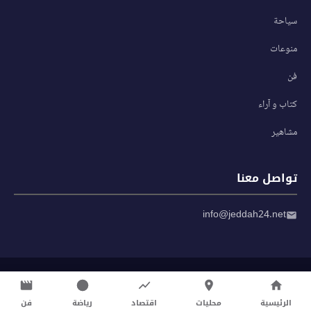
سياحة
منوعات
فن
كتاب و آراء
مشاهير
تواصل معنا
info@jeddah24.net
© 2026 صحيفة جدة 24 — جميع الحقوق محفوظة
سياسة الخصوصية
|
شروط الاستخدام
الرئيسية
محليات
اقتصاد
رياضة
فن