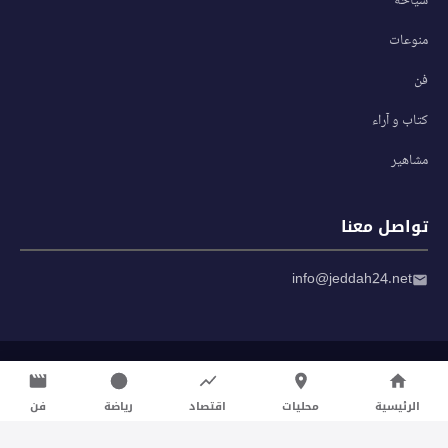
سياحة
منوعات
فن
كتاب و آراء
مشاهير
تواصل معنا
info@jeddah24.net
© 2026 صحيفة جدة 24 — جميع الحقوق محفوظة
سياسة الخصوصية
|
شروط الاستخدام
الرئيسية
محليات
اقتصاد
رياضة
فن