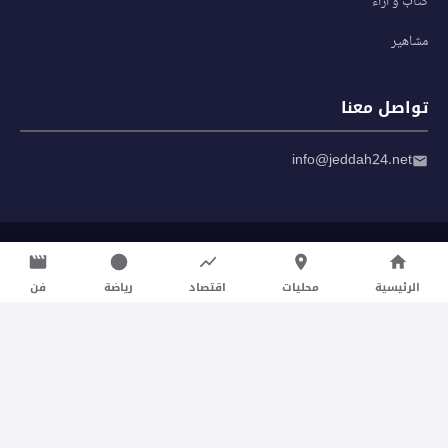
كتاب و آراء
مشاهير
تواصل معنا
info@jeddah24.net
© 2026 صحيفة جدة 24 — جميع الحقوق محفوظة
سياسة الخصوصية
|
شروط الاستخدام
الرئيسية
محليات
اقتصاد
رياضة
فن
تواصل معنا لنشر الأخبار عبر شبكتنا الإعلامية وانشر مقالك خلال
دقائق
نشر مقال