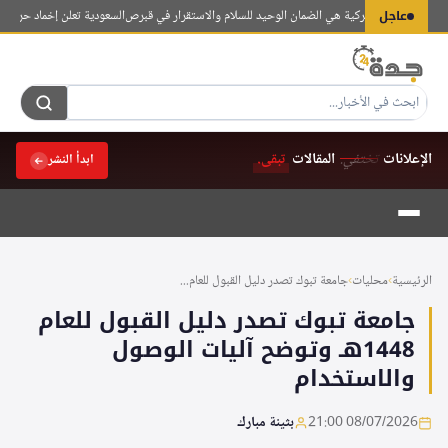
لتجاوز
عاجل
دان: القوات التركية هي الضمان الوحيد للسلام والاستقرار في قبرص
السعودية تعلن إخماد حريق في م
لى
لمحتوى
الإعلانات
تختفي.
المقالات
تبقى.
ابدأ النشر
الرئيسية
›
محليات
›
جامعة تبوك تصدر دليل القبول للعام...
جامعة تبوك تصدر دليل القبول للعام
1448هـ وتوضح آليات الوصول
والاستخدام
08/07/2026 21:00
بثينة مبارك