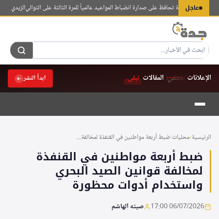
لتجاوز
عاجل
طوط السعودية تحافظ على صدارة انضباط المواعيد عالمياً للمرة الثالثة على التوالي
الزيدي والحميدا
لى
لمحتوى
الإعلانات
تختفي.
المقالات
تبقى.
ابدأ النشر
الرئيسية
›
محليات
›
ضبط أربعة مواطنين في القنفذة لمخالفة...
ضبط أربعة مواطنين في القنفذة
لمخالفة قوانين الصيد البحري
واستخدام أدوات محظورة
06/07/2026 17:00
صيته الهاشم