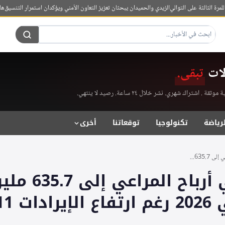
لثالثة على التوالي
الزيدي والحميدان يبحثان تعزيز التعاون الأمني ويؤكدان استمرار التنسيق
هاكان 
لات
تبقى.
راك شهري. نشر خلال ٢٤ ساعة. رصيد لا ينتهي.
لرياضة
تكنولوجيا
توقعاتنا
أخرى
635....
تراجع صافي أرباح 
ت 11%