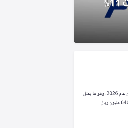
أفصحت شركة المراعي عن تحقيق صافي ربح بلغ 635.7 مليون ريال سعودي عند انتهاء الربع الثاني من عام 2026، وهو ما يمثل