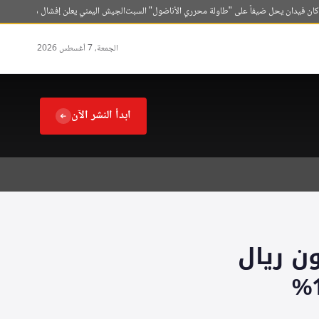
فيدان يحل ضيفاً على "طاولة محرري الأناضول" السبت
الجيش اليمني يعلن إفشال هجوم حوثي عل
الجمعة، 7 أغسطس 2026
ابدأ النشر الآن
المراعي إلى 635.7 مليون ريال