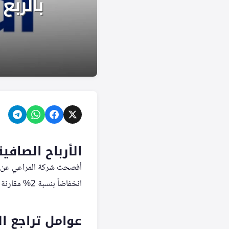
الأرباح الصافية ل
انخفاضاً بنسبة 2% مقارنة بصافي الربح الذي سجلته الشركة في نفس الفترة من عام 2025 والبالغ 646.9 مليون ريال.
عوامل تراجع ال