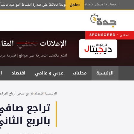
لتجاوز
الجمعة، 7 أغسطس 2026
عاجل
الخطوط السعودية تحافظ على صدارة انضباط المواعيد عالمياً للمرة ا
لى
لمحتوى
اعلان · SPONSORED
الإعلانات
تختفي.
المقا
انشر علامتك التجارية على مواقع إخبارية عربية موثقة . اشت
الرئيسية
محليات
عربي و عالمي
اقتصاد
ا
الرئيسية
›
اقتصاد
›
تراجع صافي أرباح المراعي إلى 7
بالربع الثاني 2026 رغم ارتفاع الإيرادا