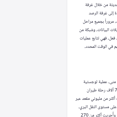
حديثة من خلال غرفة
دة إلى غرفة الرصد
ك، مروراً بجميع مراحل
ات البيانات، وشبكة من
 فعل، فهي تتابع عمليات
م في الوقت المحدد،
 منى، عملية لوجستية
هائلة. فقد سخرت منظومة نقل الحجاج أكثر من 45 ألف موظف وموظفة لهذا الأمر، مع تجهيز أكثر من 7 آلاف رحلة طيران
جوياً، باستخدام 12 صالة سفر في 6 مطارات، ووفرت أكثر من مليوني مقعد عبر
انب تشغيل 2500 رحلة لقطار المشاعر. وعلى مستوى النقل البري،
جُهزت أكثر من 25 ألف حافلة و9 آلاف سيارة أجرة، وخُصص 18 مساراً لنقل ضيوف الرحمن بين المدن. وأُجريت أكثر من 270