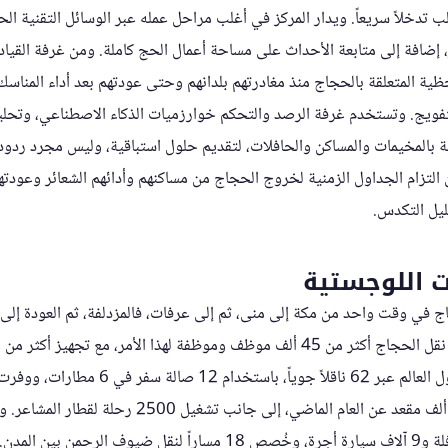
 تدخلاً سريعاً. ويدار المركز في أغلب مراحل عمله عبر الوسائل التقنية ال
كز، إضافة إلى متابعة الأحداث على مساحة أعمال الحج كاملة. ومن غرفة القيا
للحظية المتعلقة بالحجاج منذ مغادرتهم بلدانهم وحتى عودتهم بعد أداء المناس
تفويج. وتستخدم غرفة الرصد والتحكم خوارزميات الذكاء الاصطناعي، وتحليل
طة بالمخيمات والمساكن والحافلات، لتقديم حلول استباقية، وليس مجرد ردود
لتزام الجداول الزمنية لخروج الحجاج من مساكنهم وأدائهم الشعائر وعودته
ليل التكدس.
ت اللوجستية
ج في وقت واحد من مكة إلى منى، ثم إلى عرفات، فالمزدلفة، ثم العودة إلى
مجدولة من 238 وجهة حول العالم عبر 62 ناقلاً 
قطار الحرمين بزيادة 400 ألف مقعد عن العام الماضي، إلى ج