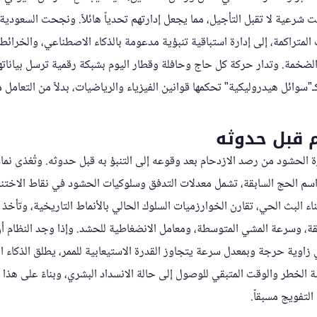
رعية لا تقبل التأجيل، مما يجعل إدارتهم تحدياً هائلاً. ونجحت السعودية
المتراكمة، إلى إدارة استباقية تنبؤية مدعومة بالذكاء الاصطناعي، والخرائط 
 الضخمة. وتدار حركة كل حاج وحافلة وقطار اليوم بشبكة رقمية ترسل بياناتها
كـ”سوائل هيدروليكية” تحكمها قوانين الفيزياء والرياضيات، بدلاً من التعامل 
ام قبل حدوثه
ة الحشود من رصد الازدحام بعد وقوعه إلى التنبؤ به قبل حدوثه. وتُغذى نما
اسم الحج السابقة، تشمل معدلات التدفق وسلوكيات الحشود في نقاط الاخت
 البث الحي، تقارن الخوارزميات السلوك الحالي بالأنماط التاريخية، وتأخذ
قة، وسرعة المشي المتوسطة، ومعامل الانضغاطية للحشد. وإذا وجد النظام
زاوية حرجة وبمعدل سرعة يتجاوز القدرة الاستيعابية للممر، يطلق الذكاء الا
 الخطر والوقت المتبقي للوصول إلى حالة الانسداد البشري، وبناءً على هذا الت
التفويج مسبقاً.