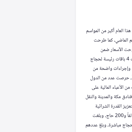
هذا العام أكبر من المواسم
سم الماضي، كما طرحت
اوحت الأسعار ضمن
المعدلات الطبيعية، مع اختلافها حسب مستوى الخدمات ومواقع الإقامة داخل المشاعر المقدسة. وأُتيحت 4 باقات رئيسة لحجاج
يمية دقيقة وإجراءات واضحة من
اً، حرصت عدد من الدول
ن الأعباء المالية على
اكر السفر والإقامة في فنادق مكة والمدينة والنقل
بتي الفطور والعشاء، مع رفع منحة الحج السياحية إلى 1000 دولار لتعزيز القدرة الشرائية
للحجاج. من جانبها، سيرت المغرب 78 رحلة جوية للحج، منها 69 رحلة إلى المدينة المنورة لتحمل 22 ألفاً و200 حاج، وبلغت
 شؤون الحجاج مباشرة، وبلغ عددهم