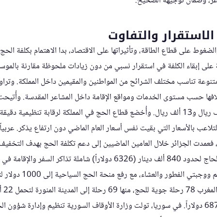
عر، وضمان توجيهه الصحيح.
الاستقرار والتفاوت
لضغوط على قطاع الطاقة، وتأثيراتها على الاقتصاد، بدا الاهتمام بكلفة الحج 
على إبقاء الكلفة في استقرار نسبي من دون زيادات ملحوظة مقارنة بالمو
متنوعة تناسب مختلف الشرائح من المواطنين والمقيمين داخل المملكة. وتر
الداخل، تراوحت بين 8 آلاف ريال و13 ألف ريال. وأُخضع قطاع الحج في المملكة لرقابة تنظ
لتلاعب بالأسعار التي بقيت نفس أسعار العام الماضي دون ارتفاع يذكر. عربي
، فعمدت الجزائر خلال العامين الماضيين إلى دعم تكلفة الحج بهدف التخفيف م
الحجاج، حيث بقيت كلفة الحاج لحدود 840 ألف دينار (6326 دولاراً) شاملة تذ
إلى المشاعر المقدسة والخيم ووج
كلفة الحاج المغربي نحو 6878 دولاراً. في سوريا، تولت وزارة الأوقاف السورية تنظيم وإدارة