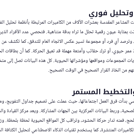
وتحليل فوري
يت المشاعر المقدسة بعشرات الآلاف من الكاميرات المرتبطة بأنظمة تحليل الف
ت بمثابة عيون رقمية تحلل ما تراه بدقة متناهية. فتحصي عدد الأفراد الذين
شة بدقة تتجاوز 95%، وترصد أي فرد أو مجموعة تسير عكس الاتجاه العام للتدفق، كما تكش
 حيوي، أو ترك حقائب وأمتعة مهملة قد تعيق الحركة. كما أن بطاقات الح
يات المجموعات ومواقعها ومؤشراتها الحيوية. كل هذه البيانات تصل إلى متخذ
نهم من اتخاذ القرار الصحيح في الوقت الصحيح.
والتخطيط المستمر
اضي بدأت فرق العمل اجتماعاتها، حيث عملت على تصميم جداول التفويج، وم
صحية، وربط البيانات المركزية بين الجهات المشاركة. ويعد مركز القيادة وال
حج، فمنه تدار حركة الحشود، وتراقب كل المواقع الحيوية لحظة بلحظة. وز
الكاميرات المنتشرة، كما يستخدم تقنيات الذكاء الاصطناعي لتحليل الكثافة ا