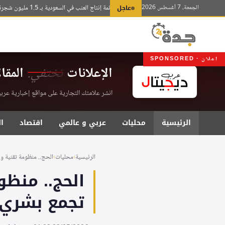
لتجاوز
الجمعة، 7 أغسطس 2026
عاجل
تبوك تتصدر قائمة إنتاج العنب في السعودية بـ 1.5 مليون شجرة ونسبة 40%
لى
لمحتوى
اعلان · SPONSORED
الإعلانات
تختفي.
المقا
انشر علامتك التجارية على مواقع إخبارية عربية موثقة . اشت
الرئيسية
محليات
عربي و عالمي
اقتصاد
ا
الرئيسية
›
محليات
›
الحج.. منظومة تقنية ولو
الحج.. منظو
تجمع بشري