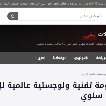
برعاية أمير الشرقية.. انطلاق ملتقى «شور دلني» في غرفة الشرقية أغسطس المقبل
أنقرة ووارس
لات
تبقى.
راك شهري. نشر خلال ٢٤ ساعة. رصيد لا ينتهي.
لرياضة
تكنولوجيا
توقعاتنا
أخرى
جستية عالمية لإدارة...
مة تقنية ولوجستية عالمية لإد
 سنوي