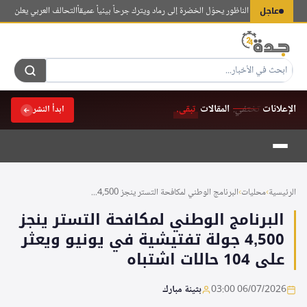
لتجاوز
عاجل
: حريق جبل الناظور يحوّل الخضرة إلى رماد ويترك جرحاً بيئياً عميقاً
التحالف العربي يعلن إصابة 11 مدنياً بينهم 7 سعوديين في هجمات حوثية على نجران
لى
لمحتوى
الإعلانات
تختفي.
المقالات
تبقى.
ابدأ النشر
الرئيسية
›
محليات
›
البرنامج الوطني لمكافحة التستر ينجز 4,500...
البرنامج الوطني لمكافحة التستر ينجز
4,500 جولة تفتيشية في يونيو ويعثر
على 104 حالات اشتباه
06/07/2026 03:00
بثينة مبارك