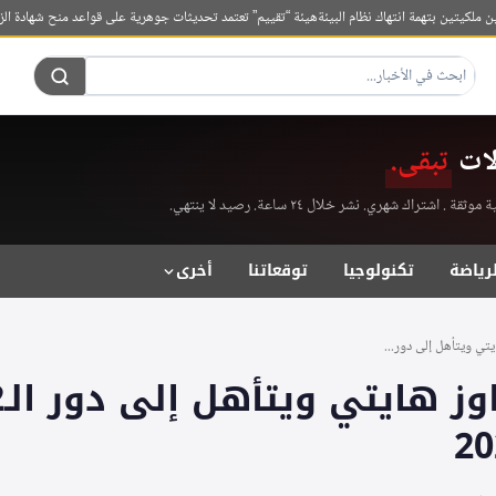
ين بتهمة انتهاك نظام البيئة
هيئة “تقييم” تعتمد تحديثات جوهرية على قواعد منح شهادة الزمالة ال
لات
تبقى.
راك شهري. نشر خلال ٢٤ ساعة. رصيد لا ينتهي.
لرياضة
تكنولوجيا
توقعاتنا
أخرى
تي ويتأهل إلى دور...