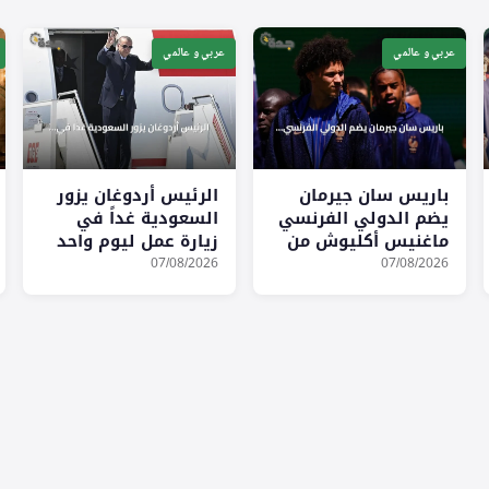
عربي و عالمي
عربي و عالمي
باريس سان جيرمان
الرئيس أردوغان يزور
يضم الدولي الفرنسي
السعودية غداً في
ماغنيس أكليوش من
زيارة عمل ليوم واحد
موناكو حتى صيف
07/08/2026
07/08/2026
2031