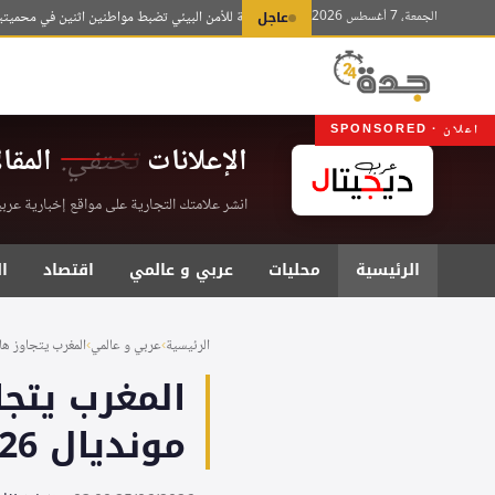
لتجاوز
الجمعة، 7 أغسطس 2026
عاجل
القوات الخاصة للأمن البيئي تضبط مواطنين اثنين في محميتين ملكيت
لى
لمحتوى
اعلان · SPONSORED
الإعلانات
تختفي.
المقا
انشر علامتك التجارية على مواقع إخبارية عربية موثقة . اشت
الرئيسية
محليات
عربي و عالمي
اقتصاد
ا
الرئيسية
›
عربي و عالمي
›
المغرب يتجاوز هاي
مونديال 2026