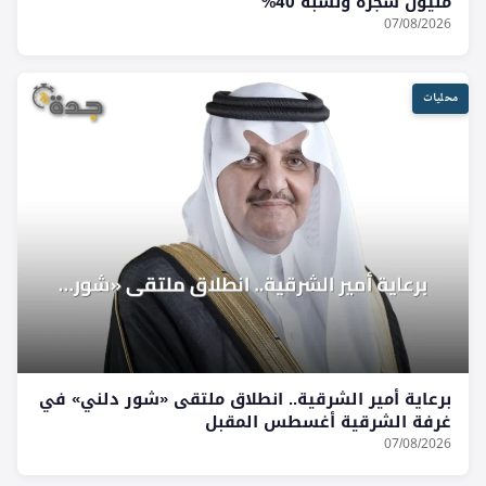
مليون شجرة ونسبة 40%
07/08/2026
محليات
برعاية أمير الشرقية.. انطلاق ملتقى «شور دلني» في
غرفة الشرقية أغسطس المقبل
07/08/2026