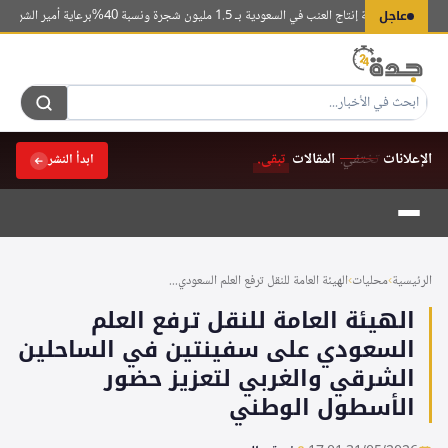
لتجاوز
عاجل
 تتصدر قائمة إنتاج العنب في السعودية بـ 1.5 مليون شجرة ونسبة 40%
برعاية أمير الشرقية.. 
لى
لمحتوى
الإعلانات
تختفي.
المقالات
تبقى.
ابدأ النشر
الرئيسية
›
محليات
›
الهيئة العامة للنقل ترفع العلم السعودي...
الهيئة العامة للنقل ترفع العلم
السعودي على سفينتين في الساحلين
الشرقي والغربي لتعزيز حضور
الأسطول الوطني