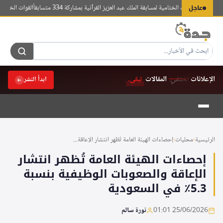
لتجاوز
عاجل
لاق التصفيات الختامية لمسابقة الملك عبد العزيز القرآنية بمشاركة 334 متسابقاً
القوات الخاصة للأمن البيئي تضبط مواط
لى
لمحتوى
الإعلانات
تختفي.
المقالات
تبقى.
ابدأ النشر
الرئيسية
›
محليات
›
إحصاءات الهيئة العامة تُظهر انتشار الإعاقة...
إحصاءات الهيئة العامة تُظهر انتشار
الإعاقة والصعوبات الوظيفية بنسبة
5.3٪ في السعودية
25/06/2026 01:01
نورة سالم