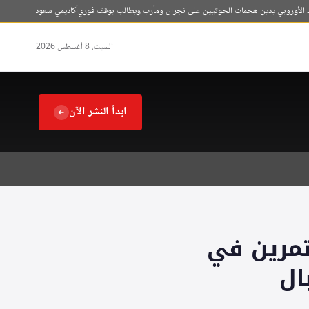
وروبي يدين هجمات الحوثيين على نجران ومأرب ويطالب بوقف فوري
أكاديمي سعودي: اتفاقية مكة لل
السبت، 8 أغسطس 2026
ابدأ النشر الآن
تمرين في
ال