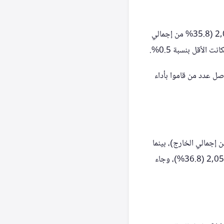
تصدرت منطقة مكة المكرمة القائمة بأكبر عدد من المعتمرين داخل المملكة، حيث بلغ عددهم 2,002,701 (35.8% من إجمالي
رة، بينما وصل عدد من قاموا بأداء
ن القادمين من الخارج، ارتفع عددهم في شهر ديسمبر إلى 2,142,252 (37.6% من إجمالي الخارج)، بينما
كان أكتوبر هو الأقل بعدد 1,689,704. أما داخل المملكة، فقد تصدر نوفمبر أعداد المعتمرين بـ 2,059,838 (36.8%)، وجاء