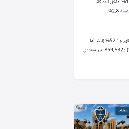
أظهر التحليل أن الفئة العمرية من 55 إلى 64 سنة سادت بين المعتمرين القادمين من الخارج بنسبة 18.9%. داخل المملكة،
بلغ عدد الزوار القادمين من الخارج إلى المدينة المنورة خلال الربع الرابع 3,846,284، منهم 47.9% ذكور و52.1% إناث. أما
الزوار من داخل المملكة لأغراض دينية فبلغ عددهم 1,876,300، منهم 1,006,768 سعودياً (53.7%) و869,532 غير سعودي
محليات