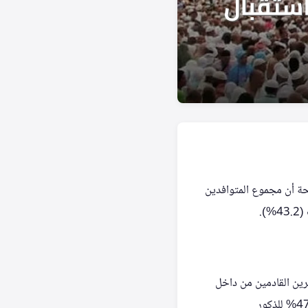
اء عن تفاصيل أعداد المعتمرين والزوّار في الربع الأخير من عام 2025، موضحة أن مجموع المتوافدين
 5,701,525، في حين بلغ عدد المعتمرين القادمين من داخل
المملكة 5,589,801. بين الجنسين، تفوقت الإناث في فئة الخارج بنسبة 53% (3,021,238) مقابل 47% للذكور