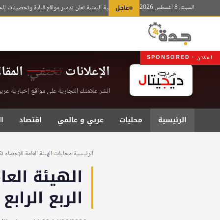
لتجاوز
السبت، 8 أغسطس 2026
عاجل
المقاومة الوطنية اليمنية تعلن تدمير مواقع قيادة وتحصينات للحوثيي
لى
لمحتوى
اعلان · SPONSORED
الإعلانات
تختفي.
المقا
انشر علامتك التجارية على مواقع إخبارية عربية موثقة . اشت
الرئيسية
محليات
عربي و عالمي
اقتصاد
ا
الرئيسية
›
محليات
›
الهيئة العامة للإحصاء ت
الهيئة الع
الربع الراب