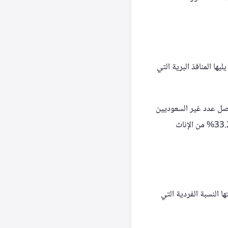
نقاط الدخول للمعتمرين القادمين من الخارج بـ 4,976,861 شخصاً، يليها المنافذ البرية التي
2,616, (46.8% من الإجمالي)، بينما وصل عدد غير السعوديين
إلى 2,972,930 (53.2%). وكان الذكور من داخل السعودية يمثلون 66.8% (3,733,420) مقابل 33.2% من الإناث
لتها النسبة الفردية التي