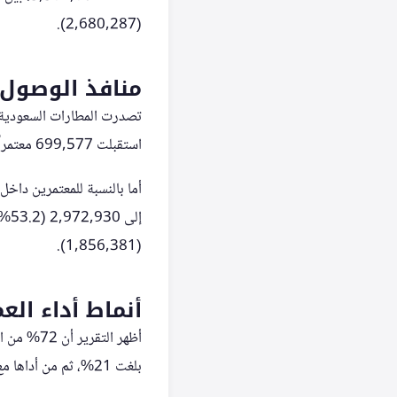
(2,680,287).
منافذ الوصول 
استقبلت 699,577 معتمراً، ثم المنافذ البحرية التي سجلت 25,087 متوافداً.
(1,856,381).
أنماط أداء الع
أظهر التق
بلغت 21%، ثم من أداها مع أفراد الأسرة بنسبة 7%.