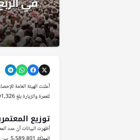
للعمرة والزيارة بلغ 11,291,326 شخصاً، من بينهم 6,413,707 ذكور (56.8%) و4,877,619 إناث (43.2%).
توزيع المعتمري