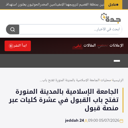
لتجاوز
عاجل
بض على مواطنين بمنطقة القصيم لترويجهما الإمفيتامين المخدر
الحوثيون يعلنون استهداف معسكر 
لى
لمحتوى
الإعلانات
تختفي.
المقالات
تبقى.
ابدأ النشر
الرئيسية
›
محليات
›
الجامعة الإسلامية بالمدينة المنورة تفتح باب...
الجامعة الإسلامية بالمدينة المنورة
تفتح باب القبول في عشرة كليات عبر
منصة قبول
jeddah 24
05/07/2026 09:00