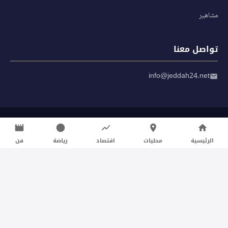
مشاهير
تواصل معنا
info@jeddah24.net
© 2026 صحيفة جدة 24 — جميع الحقوق محفوظة
سياسة الخصوصية
|
شروط الاستخدام
الرئيسية
محليات
اقتصاد
رياضة
فن
تواصل معنا لنشر الأخبار عبر شبكتنا الإعلامية وانشر مقالك خلال
دقائق
نشر مقال