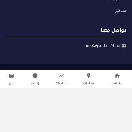
مشاهير
تواصل معنا
info@jeddah24.net
© 2026 صحيفة جدة 24 — جميع الحقوق محفوظة
سياسة الخصوصية
|
شروط الاستخدام
الرئيسية
محليات
اقتصاد
رياضة
فن
تواصل معنا لنشر الأخبار عبر شبكتنا الإعلامية وانشر مقالك خلال
دقائق
نشر مقال