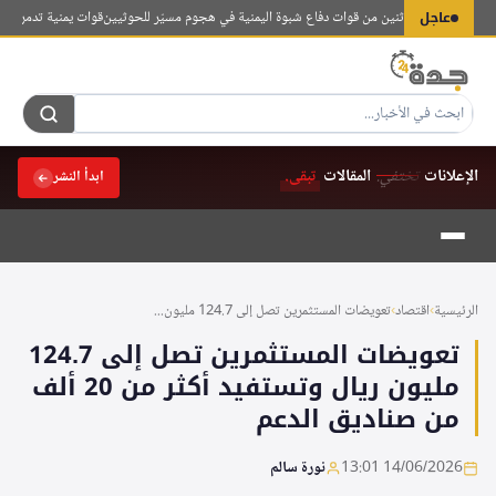
لتجاوز
عاجل
ل عسكريين اثنين من قوات دفاع شبوة اليمنية في هجوم مسيّر للحوثيين
قوات يمنية تدمر زورقاً 
لى
لمحتوى
الإعلانات
تختفي.
المقالات
تبقى.
ابدأ النشر
الرئيسية
›
اقتصاد
›
تعويضات المستثمرين تصل إلى 124.7 مليون...
تعويضات المستثمرين تصل إلى 124.7
مليون ريال وتستفيد أكثر من 20 ألف
من صناديق الدعم
14/06/2026 13:01
نورة سالم